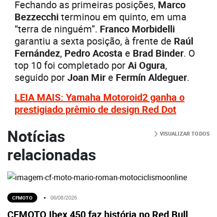
Fechando as primeiras posições,
Marco
Bezzecchi
terminou em quinto, em uma
“terra de ninguém”.
Franco Morbidelli
garantiu a sexta posição, à frente de
Raúl
Fernández
,
Pedro Acosta
e
Brad Binder
. O
top 10 foi completado por
Ai Ogura
,
seguido por
Joan Mir
e
Fermín Aldeguer
.
LEIA MAIS: Yamaha Motoroid2 ganha o
prestigiado prêmio de design Red Dot
Notícias
VISUALIZAR TODOS
relacionadas
CFMOTO
06/08/2026
CFMOTO Ibex 450 faz história no Red Bull