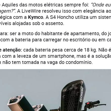
 Aquiles das motos elétricas sempre foi:
“Onde eu
agem?”
. A LiveWire resolveu isso com elegância a
atégica com a
Kymco
. A S4 Honcho utiliza um sist
íveis alojadas sob o assento.
lara: ser a moto do habitante de apartamento, do 
 com a bateria para carregar no escritório ou em c
e atenção:
cada bateria pesa cerca de 18 kg. Não 
a com a leveza de um smartphone, mas é a solução
 não tem tomada na vaga do condomínio.