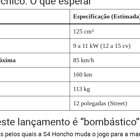
écnico: O que esperar
Especificação (Estimada
125 cm³
9 a 11 kW (12 a 15 cv)
áxima
85 km/h
160 km
113 kg
12 polegadas (Street)
este lançamento é “bombástico”
s pelos quais a S4 Honcho muda o jogo para a ma