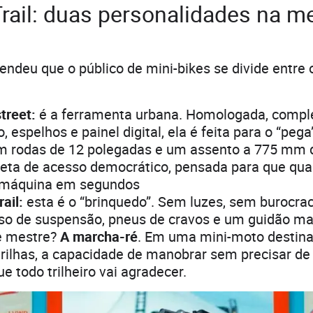
 Trail: duas personalidades na 
ndeu que o público de mini-bikes se divide entre o 
treet:
é a ferramenta urbana. Homologada, compl
, espelhos e painel digital, ela é feita para o “pega
om rodas de 12 polegadas e um assento a 775 mm do
leta de acesso democrático, pensada para que qua
 máquina em segundos
ail:
esta é o “brinquedo”. Sem luzes, sem burocraci
so de suspensão, pneus de cravos e um guidão mai
e mestre?
A marcha-ré
. Em uma mini-moto destina
 trilhas, a capacidade de manobrar sem precisar de
e todo trilheiro vai agradecer.