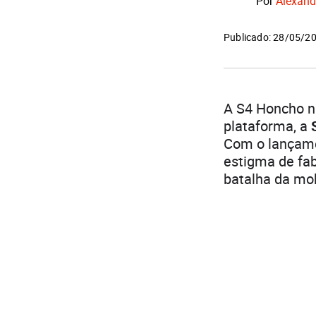
Por
Alexand
Publicado: 28/05/2
A S4 Honcho n
plataforma, a
Com o lançame
estigma de fab
batalha da mob