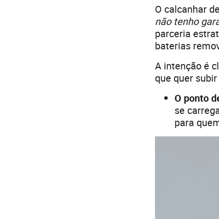
O calcanhar de
não tenho gar
parceria estr
baterias remov
A intenção é c
que quer subir
O ponto d
se carreg
para quem