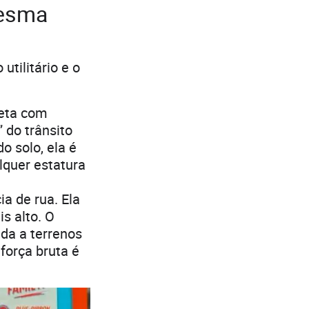
mesma
utilitário e o
eta com
” do trânsito
 solo, ela é
lquer estatura
a de rua. Ela
s alto. O
da a terrenos
 força bruta é