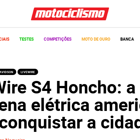
CIAIS
TESTES
COMPETIÇÕES
MOTO DE OURO
BANCA
AVIDSON
LIVEWIRE
Wire S4 Honcho: a
ena elétrica amer
conquistar a cida