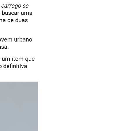
 carrego se
o buscar uma
ema de duas
jovem urbano
asa.
é um item que
 definitiva