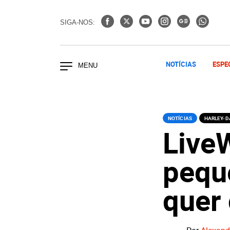
SIGA-NOS:
NOTÍCIAS
ESPE
NOTÍCIAS
HARLEY-D
Live
pequ
quer 