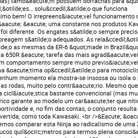
das) tamb&eacute;m possuem borrachas para &quot;
l;&otilde;es… solu&ccedil;&atilde;o que funciona
simo bem! O irrepreens&iacute;vel funcionamento 
j&aacute; &eacute; uma constante nos produtos Ka
 foi diferente. Os engates s&atilde;o sempre precis
reagem s&atilde;o adequados. As rela&ccedil;&oti
de;o as mesmas da ER-6 &quot;made in Brazil&quot
nja 650R &eacute; tarefa das mais agrad&aacute;ve
 comportamento sempre muito previs&iacute;vel
a &oacute;tima op&ccedil;&atilde;o para motociclis
nhum momento ela mostra-se insossa ou isola o p
as rodas, muito pelo contr&aacute;rio. Mesmo qu
cicl&iacute;stica bastante convencional (mas muit
drico garante ao modelo um car&aacute;ter que ni
sportividade e, no fim das contas, o conjunto resu
ivertida, como toda Kawasaki. <br />&Eacute; &oac
demos comparar esta Ninja ao radicalismo de uma
ucos quil&ocirc;metros para termos plena consci&e