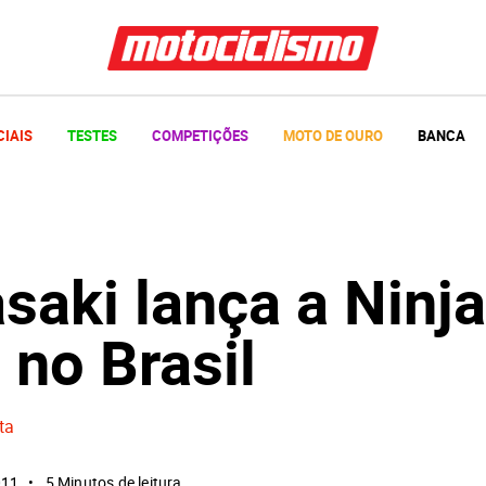
CIAIS
TESTES
COMPETIÇÕES
MOTO DE OURO
BANCA
saki lança a Ninja
 no Brasil
ta
011
5 Minutos de leitura