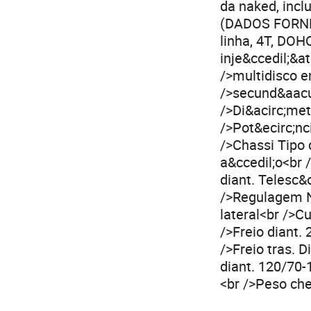
da naked, incl
(DADOS FORNEC
linha, 4T, DOHC
inje&ccedil;&a
/>multidisco e
/>secund&aacut
/>Di&acirc;me
/>Pot&ecirc;nc
/>Chassi Tipo 
a&ccedil;o<br 
diant. Telesc
/>Regulagem N
lateral<br />
/>Freio diant.
/>Freio tras. 
diant. 120/70-
<br />Peso che