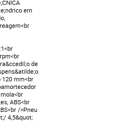
te;CNICA
e;ndrico em
o,
mbreagem<br
:1<br
 rpm<br
ra&ccedil;o de
spens&atilde;o
so 120 mm<br
noamortecedor
 mola<br
;es, ABS<br
 ABS<br />Pneu
;/ 4,5&quot;