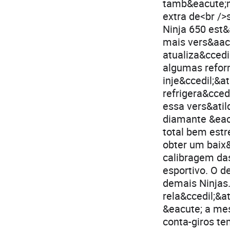
tamb&eacute;m
extra de<br />
Ninja 650 est
mais vers&aacu
atualiza&ccedi
algumas reform
inje&ccedil;&at
refrigera&ccedi
essa vers&atil
diamante &eac
total bem estr
obter um baix&
calibragem das
esportivo. O de
demais Ninjas.
rela&ccedil;&a
&eacute; a mes
conta-giros t