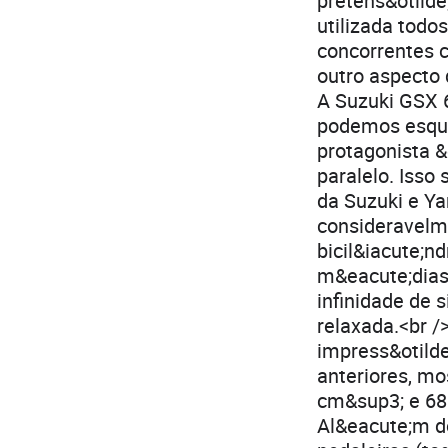
pretens&otilde
utilizada todo
concorrentes 
outro aspecto 
A Suzuki GSX 6
podemos esquec
protagonista &
paralelo. Isso 
da Suzuki e Ya
consideravelme
bicil&iacute;n
m&eacute;dias 
infinidade de 
relaxada.<br /
impress&otilde
anteriores, m
cm&sup3; e 68
Al&eacute;m do