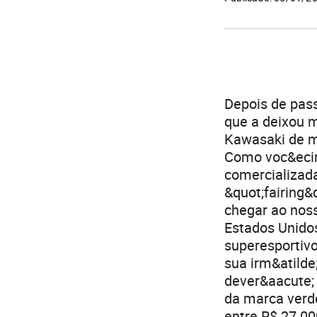
Depois de pass
que a deixou m
Kawasaki de m&
Como voc&ecirc
comercializad
&quot;fairing&
chegar ao noss
Estados Unido
superesportiv
sua irm&atilde
dever&aacute; 
da marca verde
entre R$ 27 0