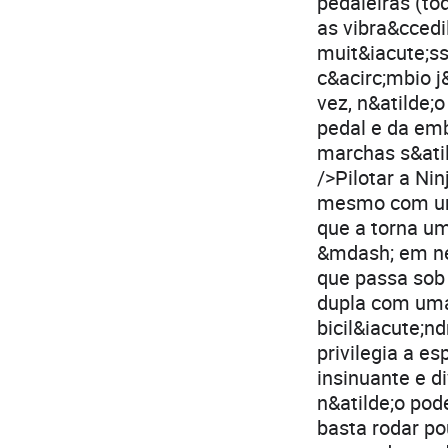
pedaleiras (to
as vibra&ccedi
muit&iacute;s
c&acirc;mbio 
vez, n&atilde;o
pedal e da emb
marchas s&atil
/>Pilotar a Ni
mesmo com um
que a torna um
&mdash; em ne
que passa sob 
dupla com uma 
bicil&iacute;n
privilegia a e
insinuante e d
n&atilde;o po
basta rodar po