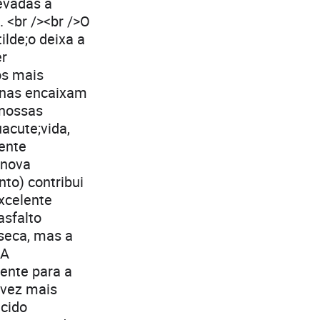
evadas a
 <br /><br />O
lde;o deixa a
er
os mais
ernas encaixam
 nossas
acute;vida,
ente
>nova
to) contribui
xcelente
asfalto
 seca, mas a
 A
iente para a
 vez mais
ecido