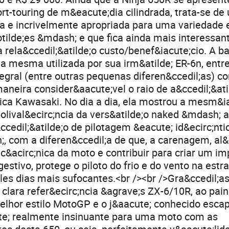
ort-touring de m&eacute;dia cilindrada, trata-se d
a e incrivelmente apropriada para uma variedade
otilde;es &mdash; e que fica ainda mais interessan
 rela&ccedil;&atilde;o custo/benef&iacute;cio. A b
a mesma utilizada por sua irm&atilde; ER-6n, entr
gral (entre outras pequenas diferen&ccedil;as) c
neira consider&aacute;vel o raio de a&ccedil;&ati
ica Kawasaki. No dia a dia, ela mostrou a mesm&i
polival&ecirc;ncia da vers&atilde;o naked &mdash; 
ccedil;&atilde;o de pilotagem &eacute; id&ecirc;nt
, com a diferen&ccedil;a de que, a carenagem, al
&acirc;nica da moto e contribuir para criar um im
stivo, protege o piloto do frio e do vento na estrad
les dias mais sufocantes.<br /><br />Gra&ccedil;a
 clara refer&ecirc;ncia &agrave;s ZX-6/10R, ao pain
lhor estilo MotoGP e o j&aacute; conhecido escap
ute; realmente insinuante para uma moto com as