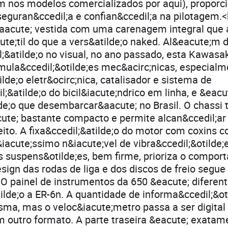
 nos modelos comercializados por aqui), proporc
seguran&ccedil;a e confian&ccedil;a na pilotagem.<
&aacute; vestida com uma carenagem integral que 
te;til do que a vers&atilde;o naked. Al&eacute;m 
l;&atilde;o no visual, no ano passado, esta Kawasa
ula&ccedil;&otilde;es mec&acirc;nicas, especialm
ilde;o eletr&ocirc;nica, catalisador e sistema de
l;&atilde;o do bicil&iacute;ndrico em linha, e &eac
de;o que desembarcar&aacute; no Brasil. O chassi t
ute; bastante compacto e permite alcan&ccedil;ar
eito. A fixa&ccedil;&atilde;o do motor com coxins c
iacute;ssimo n&iacute;vel de vibra&ccedil;&otilde;
 suspens&otilde;es, bem firme, prioriza o compo
sign das rodas de liga e dos discos de freio segue 
O painel de instrumentos da 650 &eacute; diferen
tilde;o a ER-6n. A quantidade de informa&ccedil;&ot
ma, mas o veloc&iacute;metro passa a ser digital 
em outro formato. A parte traseira &eacute; exat