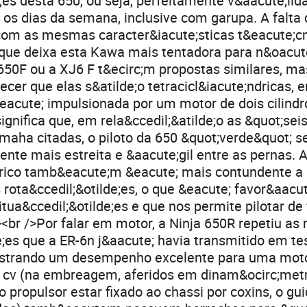
;es desta 650, ou seja, perfeitamente v&aacute;lid
s os dias da semana, inclusive com garupa. A falta
com as mesmas caracter&iacute;sticas t&eacute;cn
que deixa esta Kawa mais tentadora para n&oacute;
50F ou a XJ6 F t&ecirc;m propostas similares, mas
er que elas s&atilde;o tetracicl&iacute;ndricas, 
eacute; impulsionada por um motor de dois cilind
significa que, em rela&ccedil;&atilde;o as &quot;se
maha citadas, o piloto da 650 &quot;verde&quot; 
nte mais estreita e &aacute;gil entre as pernas. 
drico tamb&eacute;m &eacute; mais contundente a 
rota&ccedil;&otilde;es, o que &eacute; favor&aac
situa&ccedil;&otilde;es e que nos permite pilotar d
><br />Por falar em motor, a Ninja 650R repetiu 
;es que a ER-6n j&aacute; havia transmitido em te
ostrando um desempenho excelente para uma mot
 cv (na embreagem, aferidos em dinam&ocirc;metr
 propulsor estar fixado ao chassi por coxins, o gui