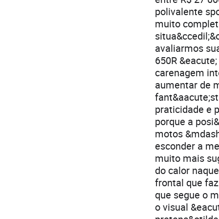
polivalente sp
muito complet
situa&ccedil;&
avaliarmos sua
650R &eacute; 
carenagem inte
aumentar de ma
fant&aacute;st
praticidade e 
porque a posi&
motos &mdash;
esconder a mec
muito mais suge
do calor naque
frontal que faz
que segue o me
o visual &eac