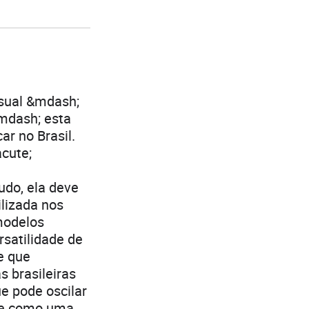
isual &mdash;
&mdash; esta
r no Brasil.
cute;
udo, ela deve
ilizada nos
modelos
satilidade de
e que
s brasileiras
e pode oscilar
nte como uma