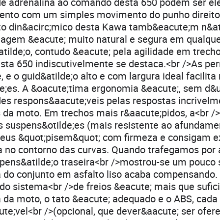
de adrenalina ao comando desta 650 podem ser el
nto com um simples movimento do punho direito.
 din&acirc;mico desta Kawa tamb&eacute;m n&ati
otagem &eacute; muito natural e segura em qualqu
atilde;o, contudo &eacute; pela agilidade em trech
sta 650 indiscutivelmente se destaca.<br />As p
 e o guid&atilde;o alto e com largura ideal facilita
de;es. A &oacute;tima ergonomia &eacute;, sem d&u
es respons&aacute;veis pelas respostas incrivelm
 da moto. Em trechos mais r&aacute;pidos, a<br /
 suspens&otilde;es (mais resistente ao afundamen
neus &quot;pisem&quot; com firmeza e consigam e
a no contorno das curvas. Quando trafegamos por 
uspens&atilde;o traseira<br />mostrou-se um pouco
ia do conjunto em asfalto liso acaba compensando.
 do sistema<br />de freios &eacute; mais que sufic
a da moto, o tato &eacute; adequado e o ABS, cada
te;vel<br />(opcional, que dever&aacute; ser ofer