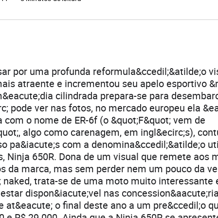
ar por uma profunda reformula&ccedil;&atilde;o v
ais atraente e incrementou seu apelo esportivo 
eacute;dia cilindrada prepara-se para desembarca
; pode ver nas fotos, no mercado europeu ela &ea
a com o nome de ER-6f (o &quot;F&quot; vem de
quot;, algo como carenagem, em ingl&ecirc;s), cont
o pa&iacute;s com a denomina&ccedil;&atilde;o ut
s, Ninja 650R. Dona de um visual que remete aos 
os da marca, mas sem perder nem um pouco da ver
; naked, trata-se de uma moto muito interessante 
estar dispon&iacute;vel nas concession&aacute;ria
 at&eacute; o final deste ano a um pre&ccedil;o qu
00 e R$ 29 000. Ainda que a Ninja 650R se aprese