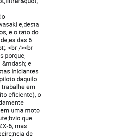
filtrar&quot;
do
wasaki e,desta
os, e o tato do
lde;es das 6
;. <br /><br
is porque,
 &mdash; e
tas iniciantes
iloto daquilo
e trabalhe em
o eficiente), o
tidamente
lta em uma moto
ute;bvio que
 ZX-6, mas
circ;ncia de