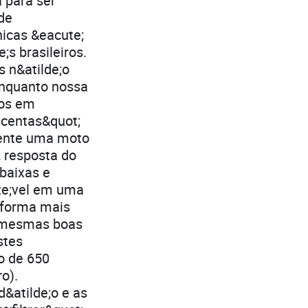
a para ser
 de
icas &eacute;
s brasileiros.
 n&atilde;o
enquanto nossa
ros em
iscentas&quot;
sente uma moto
A resposta do
baixas e
ute;vel em uma
e forma mais
as mesmas boas
stes
o de 650
o).
d&atilde;o e as