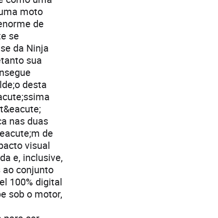
e uma moto
 enorme de
te se
ase da Ninja
etanto sua
onsegue
lde;o desta
acute;ssima
at&eacute;
ica nas duas
&eacute;m de
pacto visual
a e, inclusive,
s ao conjunto
el 100% digital
e sob o motor,