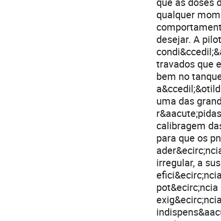
que as doses 
qualquer mome
comportamento
desejar. A pil
condi&ccedil;&
travados que e
bem no tanque,
a&ccedil;&otil
uma das grand
r&aacute;pidas
calibragem das
para que os p
ader&ecirc;nci
irregular, a s
efici&ecirc;nc
pot&ecirc;ncia
exig&ecirc;nci
indispens&aacu