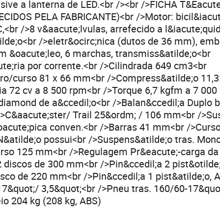
usive a lanterna de LED.<br /><br />FICHA T&Eacu
IDOS PELA FABRICANTE)<br />Motor: bicil&iacut
,<br />8 v&aacute;lvulas, arrefecido a l&iacute;quid
tilde;o<br />eletr&ocirc;nica (dutos de 36 mm), e
m &oacute;leo, 6 marchas, transmiss&atilde;o<br
e;ria por corrente.<br />Cilindrada 649 cm3<br
tro/curso 81 x 66 mm<br />Compress&atilde;o 11,3
ia 72 cv a 8 500 rpm<br />Torque 6,7 kgfm a 7 000
diamond de a&ccedil;o<br />Balan&ccedil;a Duplo b
/>C&aacute;ster/ Trail 25&ordm; / 106 mm<br />Su
&oacute;pica conven.<br />Barras 41 mm<br />Cur
&atilde;o possui<br />Suspens&atilde;o tras. Mo
Curso 125 mm<br />Regulagem Pr&eacute;-carga da
 2 discos de 300 mm<br />Pin&ccedil;a 2 pist&otilde
Disco de 220 mm<br />Pin&ccedil;a 1 pist&atilde;o,
17&quot;/ 3,5&quot;<br />Pneu tras. 160/60-17&quot
io 204 kg (208 kg, ABS)