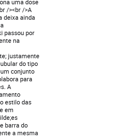
iona uma dose
br /><br />A
a deixa ainda
da
ki passou por
ente na
ute; justamente
ubular do tipo
 um conjunto
olabora para
es. A
rtamento
o estilo das
te em
ilde;es
e barra do
amente a mesma