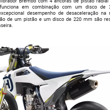
librador Brembo com 4 âncoras de pistão radia
funciona em combinação com um disco de
excepcional desempenho de desaceleração na r
tão de um pistão e um disco de 220 mm são resp
aseira.