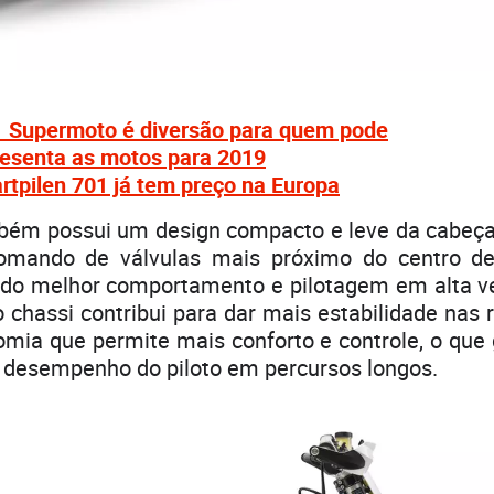
 Supermoto é diversão para quem pode
esenta as motos para 2019
tpilen 701 já tem preço na Europa
ém possui um design compacto e leve da cabeça
comando de válvulas mais próximo do centro de
ndo melhor comportamento e pilotagem em alta ve
do chassi contribui para dar mais estabilidade nas 
omia que permite mais conforto e controle, o que
r desempenho do piloto em percursos longos.