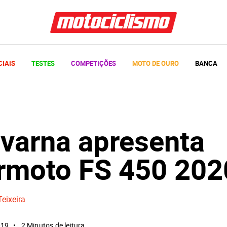
CIAIS
TESTES
COMPETIÇÕES
MOTO DE OURO
BANCA
varna apresenta
rmoto FS 450 202
Teixeira
019
2 Minutos de leitura