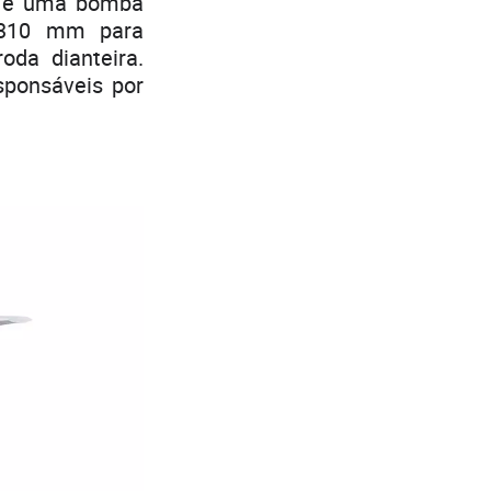
l e uma bomba
 310 mm para
oda dianteira.
onsáveis ​​por