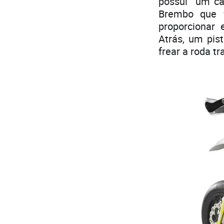
possui um ca
Brembo que 
proporcionar 
Atrás, um pis
frear a roda tr