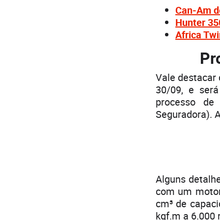
Can-Am de
Hunter 350
Africa Tw
Pr
Vale destacar 
30/09, e será
processo de
Seguradora). A
Alguns detalhe
com um motor d
cm³ de capacid
kgf.m a 6.000 