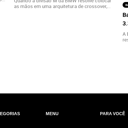
Quando a divisão M da BMW resolve colocar
as mãos em uma arquitetura de crossover,...
B
Ba
3
A 
re
EGORIAS
MENU
PARA VOCÊ