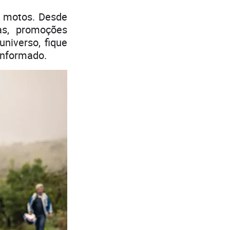
 motos. Desde
as, promoções
niverso, fique
informado.