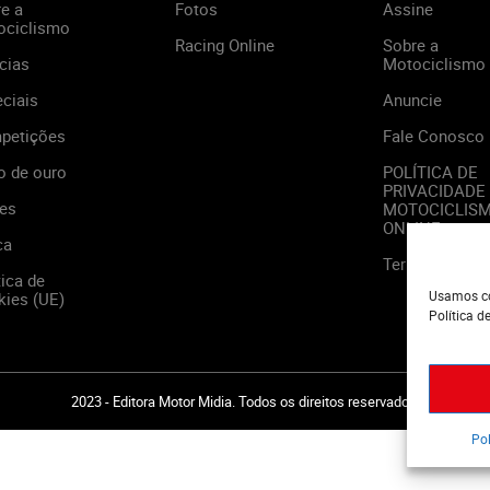
e a
Fotos
Assine
ociclismo
Racing Online
Sobre a
cias
Motociclismo
ciais
Anuncie
petições
Fale Conosco
o de ouro
POLÍTICA DE
PRIVACIDADE
es
MOTOCICLIS
ONLINE
ca
Termos de Us
tica de
Usamos co
ies (UE)
Política d
2023 - Editora Motor Midia. Todos os direitos reservados.
Pol