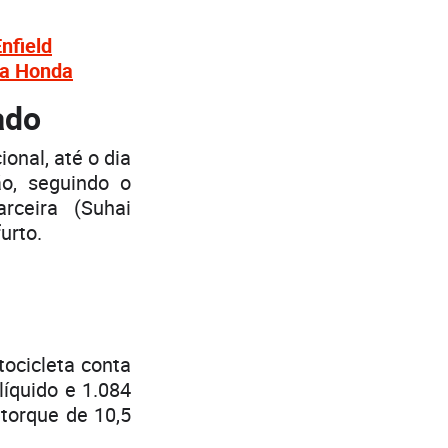
nfield
da Honda
ado
onal, até o dia
ão, seguindo o
ceira (Suhai
urto.
tocicleta conta
líquido e 1.084
 torque de 10,5