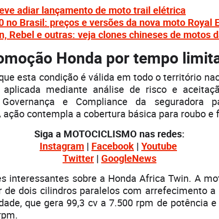
ve adiar lançamento de moto trail elétrica
 no Brasil: preços e versões da nova moto Royal E
in, Rebel e outras: veja clones chineses de motos 
omoção Honda por tempo limit
que esta condição é válida em todo o território naci
 aplicada mediante análise de risco e aceitaç
 Governança e Compliance da seguradora par
 ação contempla a cobertura básica para roubo e f
Siga a MOTOCICLISMO nas redes:
Instagram
|
Facebook
|
Youtube
Twitter
|
GoogleNews
s interessantes sobre a Honda Africa Twin. A mo
e dois cilindros paralelos com arrefecimento a 
ade, que gera 99,3 cv a 7.500 rpm de potência e
rpm.