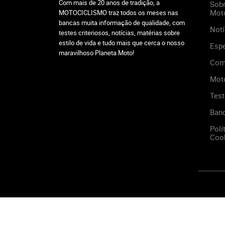
Com mais de 20 anos de tradição, a
Sobr
Mot
MOTOCICLISMO traz todos os meses nas
bancas muita informação de qualidade, com
Notí
testes criteriosos, notícias, matérias sobre
estilo de vida e tudo mais que cerca o nosso
Espe
maravilhoso Planeta Moto!
Com
Mot
Test
Ban
Polí
Cook