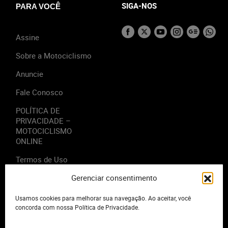
SIGA-NOS
PARA VOCÊ
Assine
Sobre a Motociclismo
Anuncie
Fale Conosco
POLÍTICA DE
PRIVACIDADE –
MOTOCICLISMO
ONLINE
Termos de Uso
Gerenciar consentimento
Usamos cookies para melhorar sua navegação. Ao aceitar, você
2023 - Editora Motor Midia. Todos os direitos reservados.
concorda com nossa Política de Privacidade.