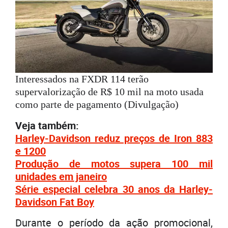
Interessados na FXDR 114 terão
supervalorização de R$ 10 mil na moto usada
como parte de pagamento (Divulgação)
Veja também:
Harley-Davidson reduz preços de Iron 883
e 1200
Produção de motos supera 100 mil
unidades em janeiro
Série especial celebra 30 anos da Harley-
Davidson Fat Boy
Durante o período da ação promocional,