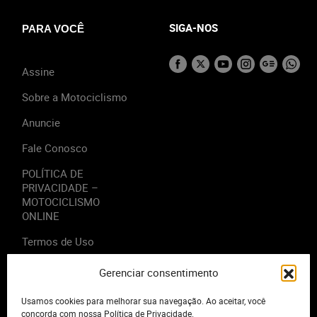
SIGA-NOS
PARA VOCÊ
Assine
Sobre a Motociclismo
Anuncie
Fale Conosco
POLÍTICA DE
PRIVACIDADE –
MOTOCICLISMO
ONLINE
Termos de Uso
Gerenciar consentimento
Usamos cookies para melhorar sua navegação. Ao aceitar, você
2023 - Editora Motor Midia. Todos os direitos reservados.
concorda com nossa Política de Privacidade.