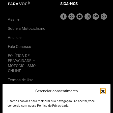
SIGA-NOS
PARA VOCÊ
Assine
Sobre a Motociclismo
Anuncie
Fale Conosco
POLÍTICA DE
PRIVACIDADE –
MOTOCICLISMO
ONLINE
Termos de Uso
Gerenciar consentimento
Usamos cookies para melhorar sua navegação. Ao aceitar, você
2023 - Editora Motor Midia. Todos os direitos reservados.
concorda com nossa Política de Privacidade.