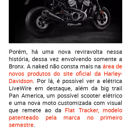
Porém, há uma nova reviravolta nessa
história, dessa vez envolvendo somente a
Bronx. A naked não consta mais na
área de
novos produtos do site oficial da Harley-
Davidson
. Por lá, é possível ver a elétrica
LiveWire em destaque, além da big trail
Pan America, um possível scooter elétrico
e uma nova moto customizada com visual
que remete ao da
Flat Tracker, modelo
patenteado pela marca no primeiro
semestre
.