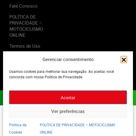
Fale Conosco
POLÍTICA DE
PRIVACIDADE –
MOTOCICLISMO
ONLINE
Termos de Uso
Gerenciar consentimento
Usamos cookies para melhorar sua navegação. Ao aceitar, você
2023 - Editora Motor Midia. Todos os direitos reservados.
concorda com nossa Política de Privacidade.
Aceitar
ASSINE JÁ
Ver preferências
Política de
POLÍTICA DE PRIVACIDADE – MOTOCICLISMO
Cookies
ONLINE