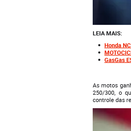
LEIA MAIS:
Honda NC 
MOTOCICLI
GasGas ES
As motos ganh
250/300, o q
controle das r