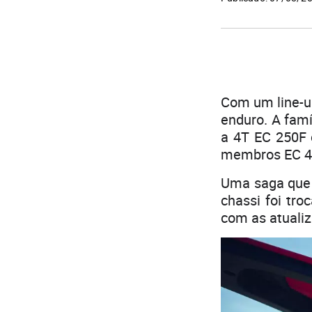
Com um line-u
enduro. A fam
a 4T EC 250F 
membros EC 45
Uma saga que 
chassi foi tr
com as atualiz