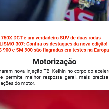
750X DCT é um verdadeiro SUV de duas rodas
SMO 307: Confira os destaques da nova edição!
 900 e SM 900 são flagradas em testes na Europa
Motorização
aram nova injeção TBI Keihin no corpo do aceler
ue permite melhor resposta geral, mais precis
eações do motor.