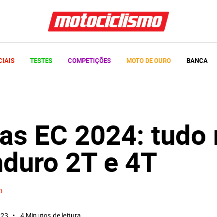
CIAIS
TESTES
COMPETIÇÕES
MOTO DE OURO
BANCA
as EC 2024: tudo
nduro 2T e 4T
o
023
4 Minutos de leitura