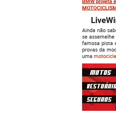
BMW projeta el
MOTOCICLISMO 
LiveWi
Ainda não sab
se assemelhe a
famosa pista 
provas da mod
uma
motocicle