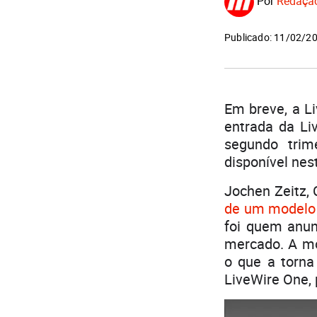
Por
Redaçã
Publicado: 11/02/2
Em breve, a L
entrada da Li
segundo trim
disponível ne
Jochen Zeitz,
de um modelo e
foi quem anu
mercado. A mot
o que a torna
LiveWire One,