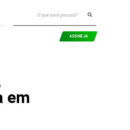
ASSINE JÁ
,
a em