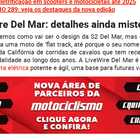
etrificação em scooters e motocicletas até 2025
289: veja os destaques da nova edição
re Del Mar: detalhes ainda mist
emos como vai ser o design da S2 Del Mar, mas 
 uma moto de ‘flat track, até porque o seu nome
da Califórnia de corridas de cavalos que tem rec
alidade ao longo dos anos. A LiveWire Del Mar é
ta elétrica
potente e ágil, uma base para futuras v