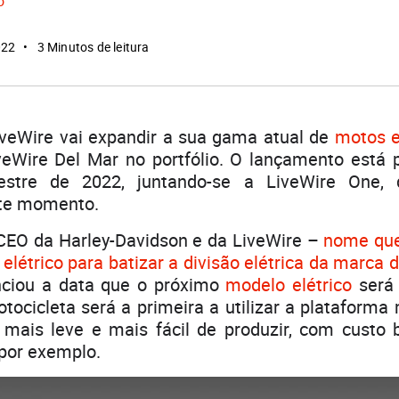
o
022
3 Minutos de leitura
iveWire vai expandir a sua gama atual de
motos e
veWire Del Mar no portfólio. O lançamento está p
estre de 2022, juntando-se a LiveWire One, 
ste momento.
 CEO da Harley-Davidson e da LiveWire –
nome que
létrico para batizar a divisão elétrica da marca
nciou a data que o próximo
modelo elétrico
será 
ocicleta será a primeira a utilizar a plataforma
 mais leve e mais fácil de produzir, com custo
 por exemplo.