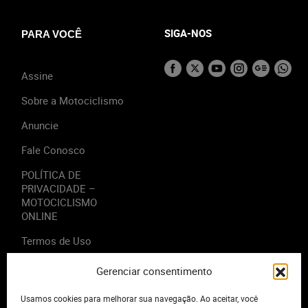
SIGA-NOS
PARA VOCÊ
Assine
Sobre a Motociclismo
Anuncie
Fale Conosco
POLÍTICA DE
PRIVACIDADE –
MOTOCICLISMO
ONLINE
Termos de Uso
Gerenciar consentimento
Usamos cookies para melhorar sua navegação. Ao aceitar, você
2023 - Editora Motor Midia. Todos os direitos reservados.