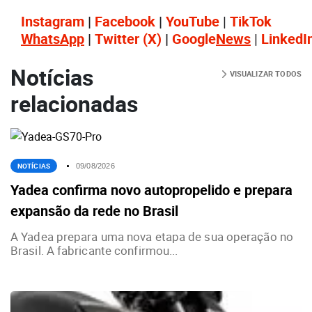
Instagram
|
Facebook
|
YouTube
|
TikTok
WhatsApp
|
Twitter
(X)
|
Google
News
|
LinkedI
Notícias
VISUALIZAR TODOS
relacionadas
NOTÍCIAS
09/08/2026
Yadea confirma novo autopropelido e prepara
expansão da rede no Brasil
A Yadea prepara uma nova etapa de sua operação no
Brasil. A fabricante confirmou...