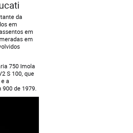
ucati
tante da
ados em
 assentos em
numeradas em
olvidos
ária 750 Imola
V2 S 100, que
 e a
h 900 de 1979.