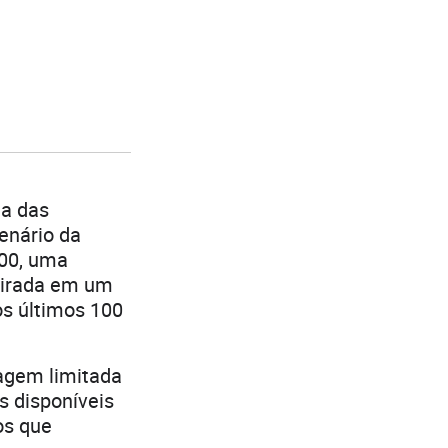
ma das
tenário da
100, uma
pirada em um
os últimos 100
ragem limitada
s disponíveis
os que