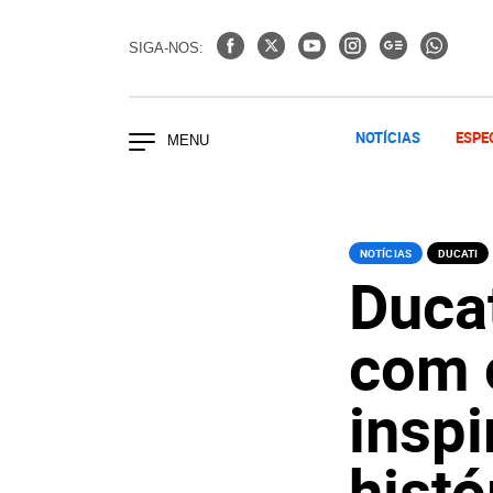
SIGA-NOS:
NOTÍCIAS
ESPE
NOTÍCIAS
DUCATI
Duca
com 
insp
histó