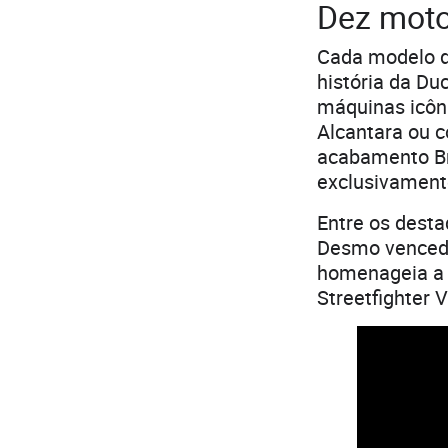
Dez moto
Cada modelo d
história da Du
máquinas icôn
Alcantara ou 
acabamento Br
exclusivament
Entre os desta
Desmo vencedo
homenageia a 
Streetfighter