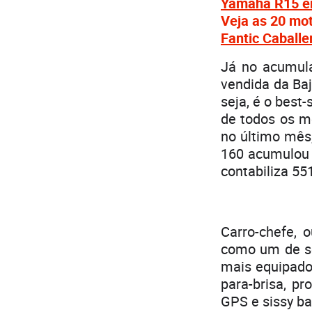
Yamaha R15 em
Veja as 20 mo
Fantic Caballe
Já no acumul
vendida da Baj
seja, é o best
de todos os mo
no último mês
160 acumulou 
contabiliza 55
Carro-chefe, 
como um de se
mais equipados
para-brisa, p
GPS e sissy ba