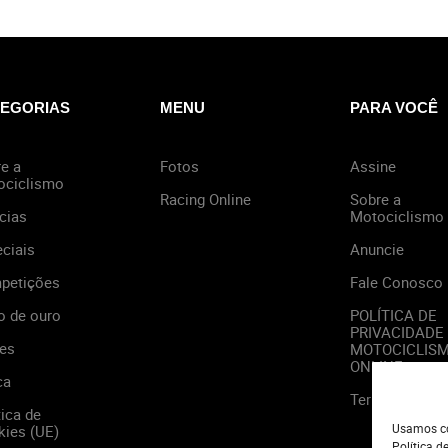
EGORIAS
MENU
PARA VOCÊ
e a
Fotos
Assine
ociclismo
Racing Online
Sobre a
cias
Motociclismo
ciais
Anuncie
petições
Fale Conosco
o de ouro
POLÍTICA DE
PRIVACIDADE
es
MOTOCICLIS
ONLINE
ca
Termos de Us
tica de
Usamos co
ies (UE)
Política d