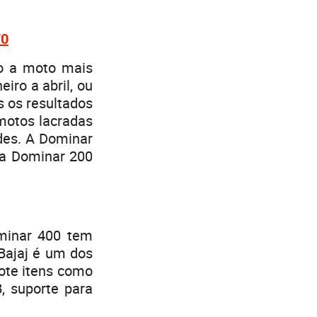
70
o a moto mais
iro a abril, ou
s os resultados
 motos lacradas
des. A Dominar
 a Dominar 200
ominar 400 tem
Bajaj é um dos
cote itens como
, suporte para