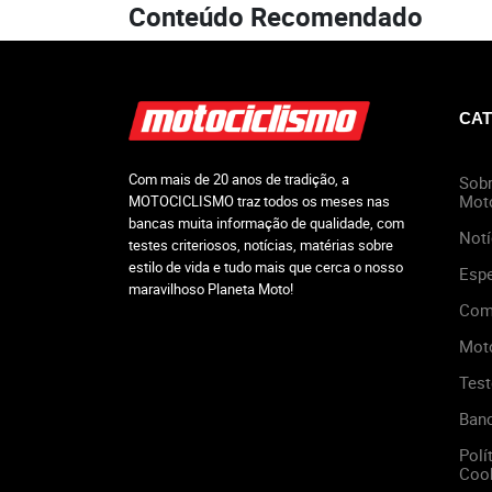
Conteúdo Recomendado
CAT
Com mais de 20 anos de tradição, a
Sobr
Mot
MOTOCICLISMO traz todos os meses nas
bancas muita informação de qualidade, com
Notí
testes criteriosos, notícias, matérias sobre
estilo de vida e tudo mais que cerca o nosso
Espe
maravilhoso Planeta Moto!
Com
Mot
Test
Ban
Polí
Cook