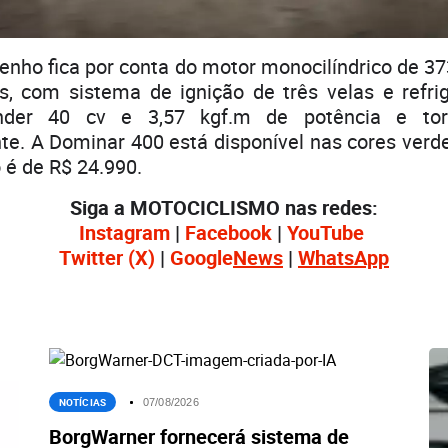
nho fica por conta do motor monocilíndrico de 3
s, com sistema de ignição de três velas e refri
nder 40 cv e 3,57 kgf.m de potência e to
e. A Dominar 400 está disponível nas cores verde
 é de R$ 24.990.
Siga a MOTOCICLISMO nas redes:
Instagram
|
Facebook
|
YouTube
Twitter
(X)
|
Google
News
|
WhatsApp
NOTÍCIAS
07/08/2026
BorgWarner fornecerá sistema de