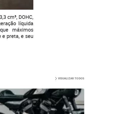
73,3 cm³, DOHC,
geração líquida
rque máximos
 e preta, e seu
VISUALIZAR TODOS