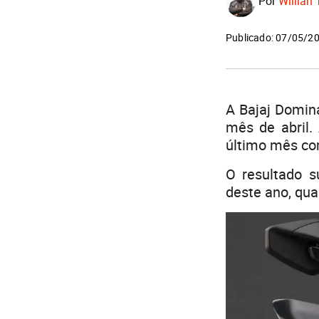
Por
Willian 
Publicado: 07/05/2
A Bajaj Domin
mês de abril.
último mês co
O resultado s
deste ano, qu