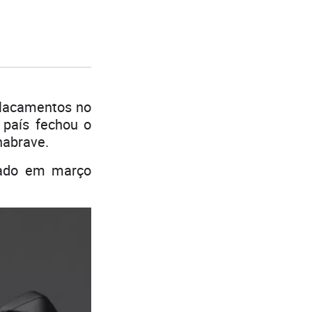
placamentos no
 país fechou o
nabrave.
trado em março