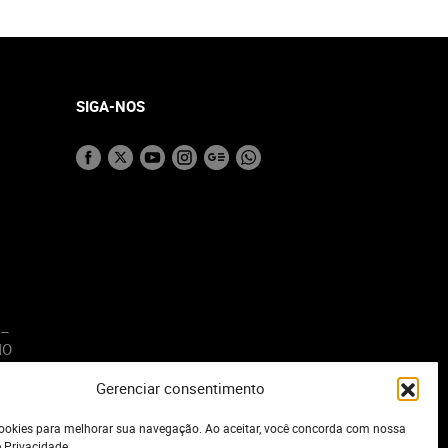
SIGA-NOS
 –
MO
Gerenciar consentimento
o
okies para melhorar sua navegação. Ao aceitar, você concorda com nossa
e Privacidade.