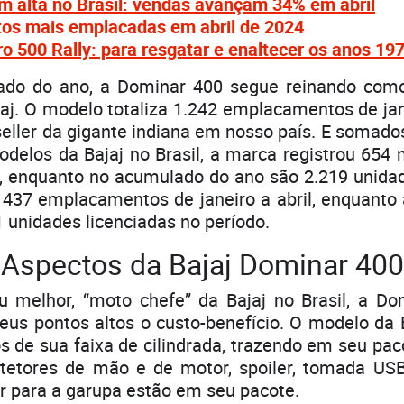
 alta no Brasil: vendas avançam 34% em abril
tos mais emplacadas em abril de 2024
ro 500 Rally: para resgatar e enaltecer os anos 19
ado do ano, a Dominar 400 segue reinando com
aj. O modelo totaliza 1.242 emplacamentos de jane
-seller da gigante indiana em nosso país. E somado
delos da Bajaj no Brasil, a marca registrou 654
, enquanto no acumulado do ano são 2.219 unida
437 emplacamentos de janeiro a abril, enquanto
1 unidades licenciadas no período.
Aspectos da Bajaj Dominar 400
ou melhor, “moto chefe” da Bajaj no Brasil, a D
us pontos altos o custo-benefício. O modelo da 
 de sua faixa de cilindrada, trazendo em seu pa
rotetores de mão e de motor, spoiler, tomada USB
r para a garupa estão em seu pacote.