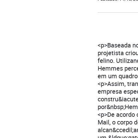
<p>Baseada no
projetista cri
felino. Utiliz
Hemmes perceb
em um quadro
<p>Assim, tran
empresa especi
constru&iacut
por&nbsp;Hemm
<p>De acordo c
Mail, o corpo 
alcan&ccedil;a
um &ldquo;gato