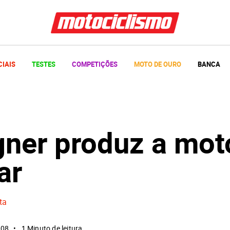
CIAIS
TESTES
COMPETIÇÕES
MOTO DE OURO
BANCA
gner produz a mot
ar
ta
008
1 Minuto de leitura