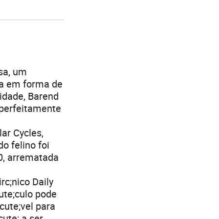
sa, um
ta em forma de
vidade, Barend
perfeitamente
ar Cycles,
 felino foi
0, arrematada
rc;nico Daily
cute;culo pode
cute;vel para
ute; a ser