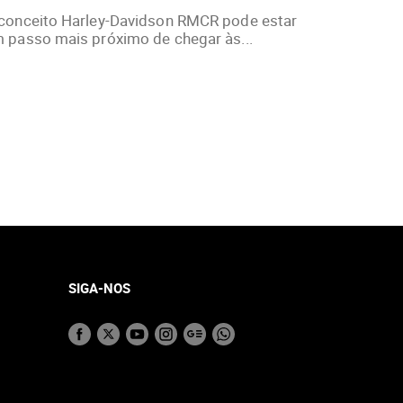
conceito Harley-Davidson RMCR pode estar
 passo mais próximo de chegar às...
SIGA-NOS