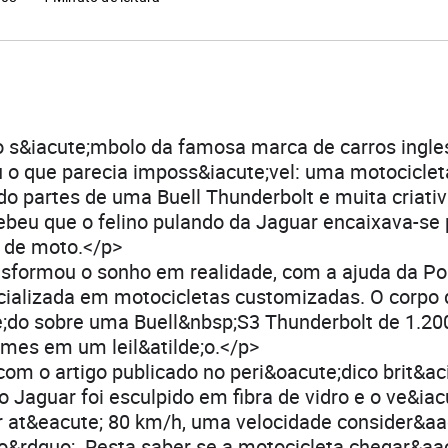
 s&iacute;mbolo da famosa marca de carros ingle
ou o que parecia imposs&iacute;vel: uma motocicle
ando partes de uma Buell Thunderbolt e muita criati
eu que o felino pulando da Jaguar encaixava-se 
 de moto.</p>
sformou o sonho em realidade, com a ajuda da Pol
alizada em motocicletas customizadas. O corpo do
e;do sobre uma Buell&nbsp;S3 Thunderbolt de 1.20
es em um leil&atilde;o.</p>
om o artigo publicado no peri&oacute;dico brit&aci
do Jaguar foi esculpido em fibra de vidro e o ve&ia
r at&eacute; 80 km/h, uma velocidade consider&aa
&rdquo;. Resta saber se a motocicleta chegar&aac