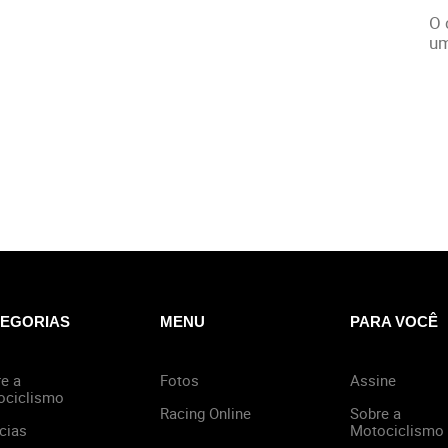
O 
um
EGORIAS
MENU
PARA VOCÊ
e a
Fotos
Assine
ociclismo
Racing Online
Sobre a
cias
Motociclismo