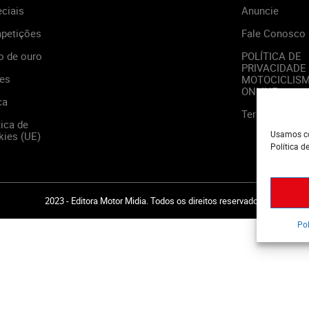
ciais
Anuncie
petições
Fale Conosco
o de ouro
POLÍTICA DE
PRIVACIDADE
es
MOTOCICLIS
ONLINE
ca
Termos de Us
tica de
Usamos co
ies (UE)
Política d
2023 - Editora Motor Midia. Todos os direitos reservados.
Pol