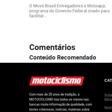
O Move Brasil Entregadores e Motoapp,
programa do Governo Federal criado para
facilitar...
Comentários
Conteúdo Recomendado
CAT
Com mais de 20 anos de tradição, a
Sobr
Mot
MOTOCICLISMO traz todos os meses nas
bancas muita informação de qualidade, com
Notí
testes criteriosos, notícias, matérias sobre