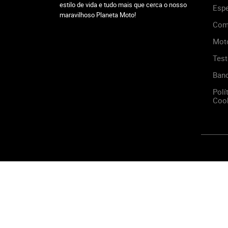
estilo de vida e tudo mais que cerca o nosso
Espe
maravilhoso Planeta Moto!
Com
Mot
Test
Ban
Polí
Cook