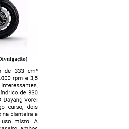
Divulgação)
co de 333 cm³
7.000 rpm e 3,5
teressantes,
índrico de 330
O Dayang Vorei
o curso, dois
 na dianteira e
 uso misto. A
raseiro, ambos