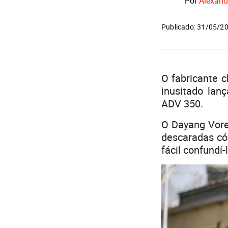
Por
Alexand
Publicado: 31/05/2
O fabricante 
inusitado lan
ADV 350.
O Dayang Vore
descaradas cóp
fácil confundí