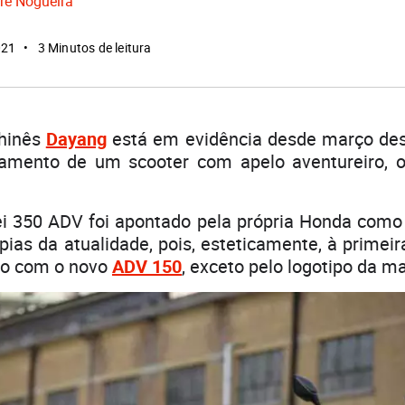
re Nogueira
021
3 Minutos de leitura
chinês
Dayang
está em evidência desde março des
çamento de um scooter com apelo aventureiro, 
i 350 ADV foi apontado pela própria Honda com
ias da atualidade, pois, esteticamente, à primeir
-lo com o novo
ADV 150
, exceto pelo logotipo da m