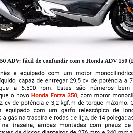
50 ADV: fácil de confundir com o Honda ADV 150 (
inês é equipado com um motor monocilíndri
líquido, capaz de entregar 29,5 cv de potência a 
rque a 5.500 rpm. Estes são números bem in
 que o novo
Honda Forza 350
, com motor monocil
,2 cv de potência e 3,2 kgf.m de torque máximo. 
equipado com um garfo telescópico de long
a gás na traseira e rodas de liga, de 14 polegadas
 na traseira, ambas montadas com pneus de
ravés de discos dianteiros de 276 mm e 240 mm t