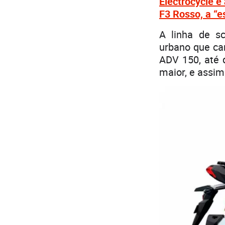
Electrocycle é
F3 Rosso, a “e
A linha de s
urbano que ca
ADV 150, até 
maior, e assim