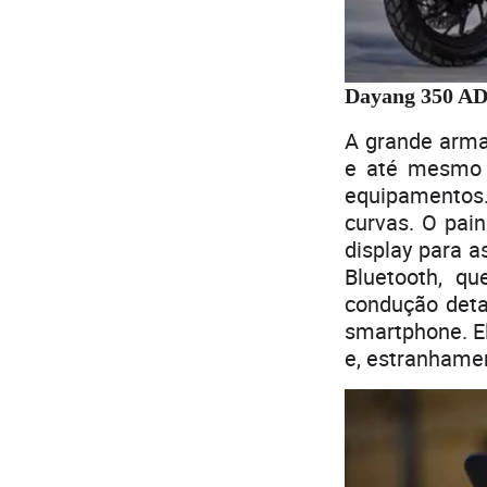
Dayang 350 ADV
A grande arma
e até mesmo 
equipamentos. 
curvas. O pai
display para a
Bluetooth, qu
condução detal
smartphone. E
e, estranhame