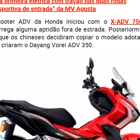
 a primeira elétrica com tração nas duas rodas
sportiva de entrada” da MV Agusta
cooter ADV da Honda iniciou com o
X-ADV 75
rrega alguma aptidão fora de estrada. Posteriorm
que os chineses decidiram copiar o modelo ado
 criaram o Dayang Vorei ADV 350.