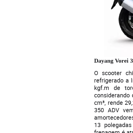
Dayang Vorei 3
O scooter ch
refrigerado a 
kgf.m de to
considerando
cm³, rende 29
350 ADV vem 
amortecedores 
13 polegadas
frenagem é at