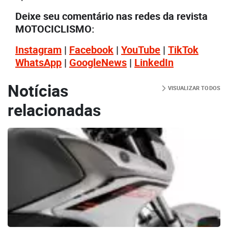
Deixe seu comentário nas redes da revista
MOTOCICLISMO:
Instagram
|
Facebook
|
YouTube
|
TikTok
WhatsApp
|
GoogleNews
|
LinkedIn
Notícias
VISUALIZAR TODOS
relacionadas