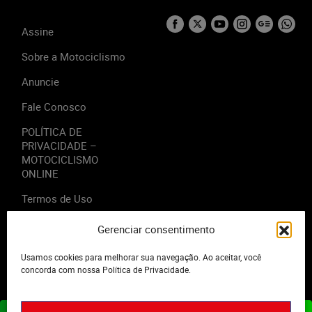
Assine
Sobre a Motociclismo
Anuncie
Fale Conosco
POLÍTICA DE
PRIVACIDADE –
MOTOCICLISMO
ONLINE
Termos de Uso
Gerenciar consentimento
Usamos cookies para melhorar sua navegação. Ao aceitar, você
2023 - Editora Motor Midia. Todos os direitos reservados.
concorda com nossa Política de Privacidade.