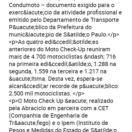
Condumoto – documento exigido para o
exerc&iacute;cio da atividade profissional e
emitido pelo Departamento de Transporte
P&uacute;blico da Prefeitura do
munic&iacute;pio de S&atilde;o Paulo.</p>
<p>As quatro edi&ccedil;&otilde;es
anteriores do Moto Check-Up reuniram
mais de 4.700 motociclistas &ndash; 716
na primeira edi&ccedil;&atilde;o, 1.288 na
segunda, 1.559 na terceira e 1.217 na
&uacute;ltima. Desta vez, espera-se
alcan&ccedil;ar recorde de p&uacute;blico:
2.500 mil motociclistas. </p>
<p>O Moto Check Up &eacute; realizado
pela Abraciclo em parceira com a CET
(Companhia de Engenharia de
Tr&aacute;fego) e o Ipem (Instituto de
Pesos e Medidas do Estado de S&atilde;o