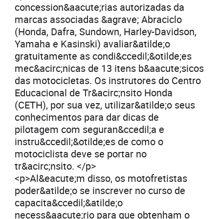
concession&aacute;rias autorizadas da
marcas associadas &agrave; Abraciclo
(Honda, Dafra, Sundown, Harley-Davidson,
Yamaha e Kasinski) avaliar&atilde;o
gratuitamente as condi&ccedil;&otilde;es
mec&acirc;nicas de 13 itens b&aacute;sicos
das motocicletas. Os instrutores do Centro
Educacional de Tr&acirc;nsito Honda
(CETH), por sua vez, utilizar&atilde;o seus
conhecimentos para dar dicas de
pilotagem com seguran&ccedil;a e
instru&ccedil;&otilde;es de como o
motociclista deve se portar no
tr&acirc;nsito. </p>
<p>Al&eacute;m disso, os motofretistas
poder&atilde;o se inscrever no curso de
capacita&ccedil;&atilde;o
necess&aacute;rio para que obtenham o