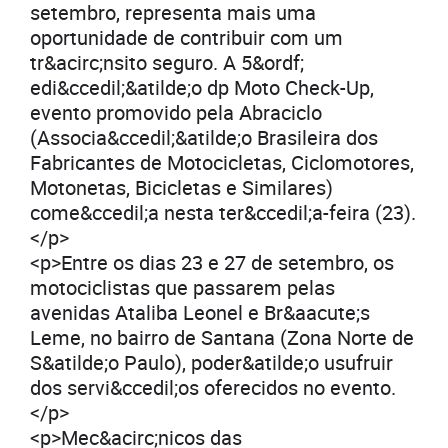
setembro, representa mais uma
oportunidade de contribuir com um
tr&acirc;nsito seguro. A 5&ordf;
edi&ccedil;&atilde;o dp Moto Check-Up,
evento promovido pela Abraciclo
(Associa&ccedil;&atilde;o Brasileira dos
Fabricantes de Motocicletas, Ciclomotores,
Motonetas, Bicicletas e Similares)
come&ccedil;a nesta ter&ccedil;a-feira (23).
</p>
<p>Entre os dias 23 e 27 de setembro, os
motociclistas que passarem pelas
avenidas Ataliba Leonel e Br&aacute;s
Leme, no bairro de Santana (Zona Norte de
S&atilde;o Paulo), poder&atilde;o usufruir
dos servi&ccedil;os oferecidos no evento.
</p>
<p>Mec&acirc;nicos das