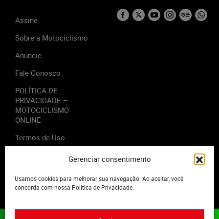
Assine
Sobre a Motociclismo
Anuncie
Fale Conosco
POLÍTICA DE
PRIVACIDADE –
MOTOCICLISMO
ONLINE
Termos de Uso
Gerenciar consentimento
Usamos cookies para melhorar sua navegação. Ao aceitar, você
2023 - Editora Motor Midia. Todos os direitos reservados.
concorda com nossa Política de Privacidade.