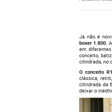
Já não é nov
boxer 1.800.
A 
em diferente
conceito, bati
cilindrada, no
O conceito R1
clássica, ret
cilindrada d
deixar o inédi