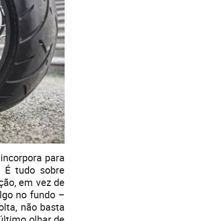
incorpora para
 É tudo sobre
ação, em vez de
lgo no fundo –
lta, não basta
último olhar de