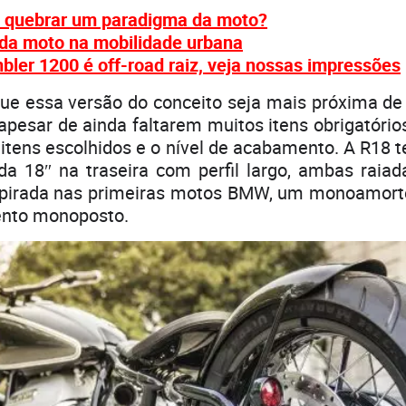
 quebrar um paradigma da moto?
 da moto na mobilidade urbana
ler 1200 é off-road raiz, veja nossas impressões
ue essa versão do conceito seja mais próxima d
 apesar de ainda faltarem muitos itens obrigatór
 itens escolhidos e o nível de acabamento. A R18 
oda 18″ na traseira com perfil largo, ambas raiad
inspirada nas primeiras motos BMW, um monoamorte
ento monoposto.