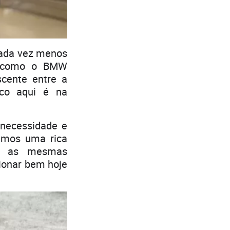
cada vez menos
os como o BMW
cente entre a
oco aqui é na
 necessidade e
Temos uma rica
em as mesmas
cionar bem hoje