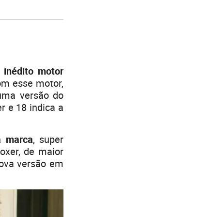
inédito motor
om esse motor,
uma versão do
r e 18 indica a
a marca
, super
oxer, de maior
ova versão em