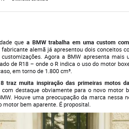
idade que
a BMW trabalha em uma custom com 
fabricante alemã já apresentou dois conceitos c
s customizações. Agora a BMW apresenta mais 
zado de R18 – onde o R indica o uso do motor boxe
 caso, em torno de 1.800 cm³.
8 traz muita inspiração das primeiras motos d
rô, com destaque obviamente para o novo motor b
a BMW. Houve uma preocupação da marca nessa n
to motor bem aparente. É proposital.