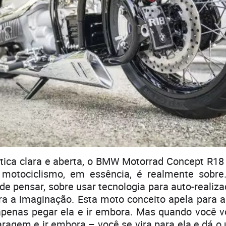
tica clara e aberta, o BMW Motorrad Concept R18 
motociclismo, em essência, é realmente sobre.
 de pensar, sobre usar tecnologia para auto-realiz
ra a imaginação. Esta moto conceito apela para a
apenas pegar ela e ir embora. Mas quando você vo
aragem e ir embora – você se vira para ela e dá o 