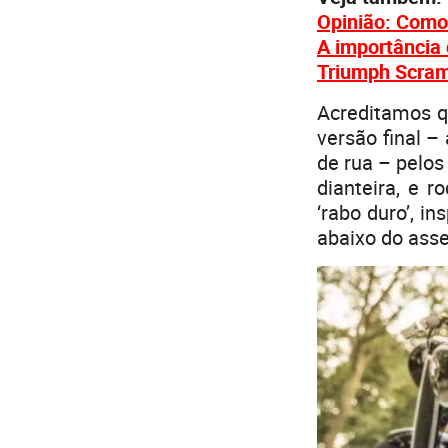
Opinião: Como
A importância
Triumph Scramb
Acreditamos q
versão final –
de rua – pelos
dianteira, e r
‘rabo duro’, 
abaixo do ass