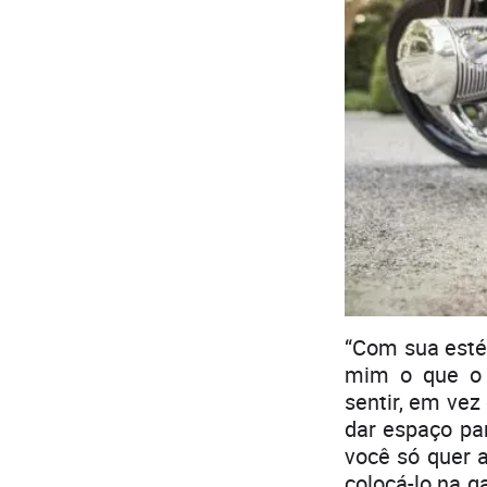
“Com sua esté
mim o que o 
sentir, em vez
dar espaço pa
você só quer 
colocá-lo na g