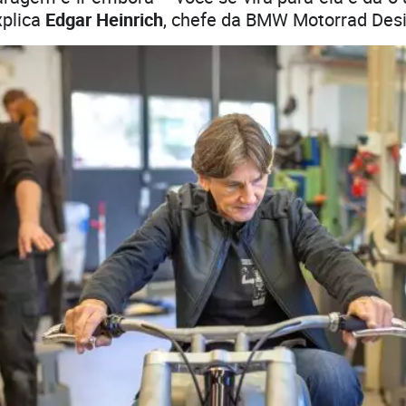
xplica
Edgar Heinrich
, chefe da BMW Motorrad Desi