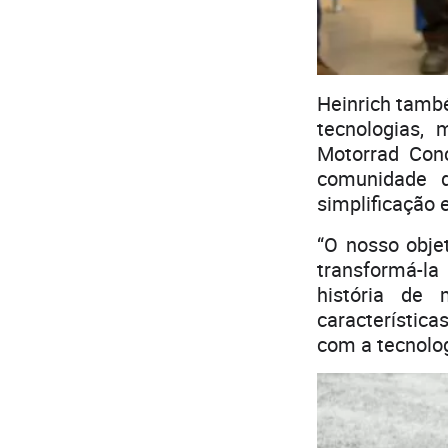
Heinrich tamb
tecnologias,
Motorrad Con
comunidade d
simplificação 
“O nosso obje
transformá-la
história de
característica
com a tecnolog