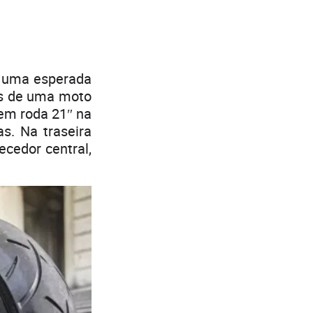
e uma esperada
ios de uma moto
tem roda 21″ na
as. Na traseira
cedor central,