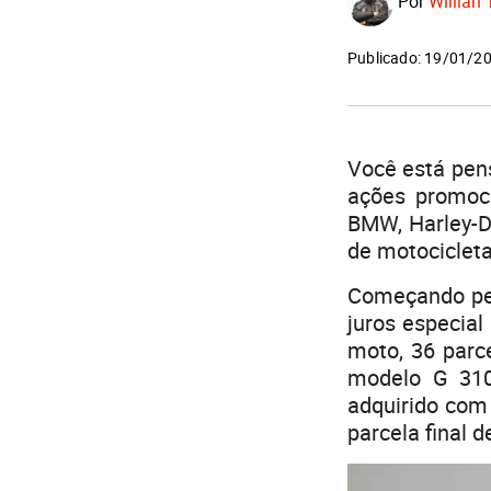
Por
Willian 
Publicado: 19/01/2
Você está pen
ações promoc
BMW, Harley-D
de motocicletas
Começando pe
juros especia
moto, 36 parc
modelo G 310
adquirido com
parcela final d