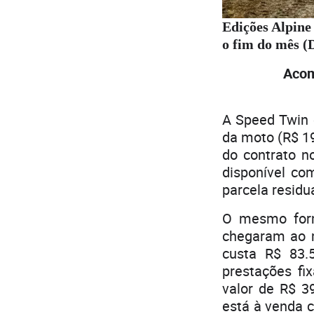
Edições Alpine
o fim do mês (
Acom
A Speed Twin 
da moto (R$ 19
do contrato n
disponível co
parcela residua
O mesmo forma
chegaram ao m
custa R$ 83.
prestações fi
valor de R$ 3
está à venda 