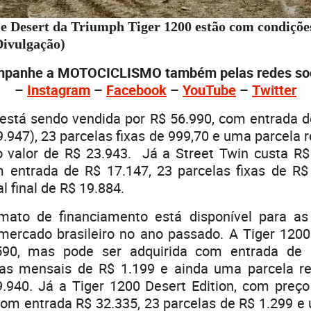
 e Desert da Triumph Tiger 1200 estão com condições
Divulgação)
panhe a MOTOCICLISMO também pelas redes soc
–
Instagram
–
Facebook
–
YouTube
–
Twitter
está sendo vendida por R$ 56.990, com entrada d
.947), 23 parcelas fixas de 999,70 e uma parcela re
o valor de R$ 23.943. Já a Street Twin custa R$
m entrada de R$ 17.147, 23 parcelas fixas de R
l final de R$ 19.884.
to de financiamento está disponível para as 
ercado brasileiro no ano passado. A Tiger 1200 
590, mas pode ser adquirida com entrada de 
xas mensais de R$ 1.199 e ainda uma parcela res
9.940. Já a Tiger 1200 Desert Edition, com preço
com entrada R$ 32.335, 23 parcelas de R$ 1.299 e