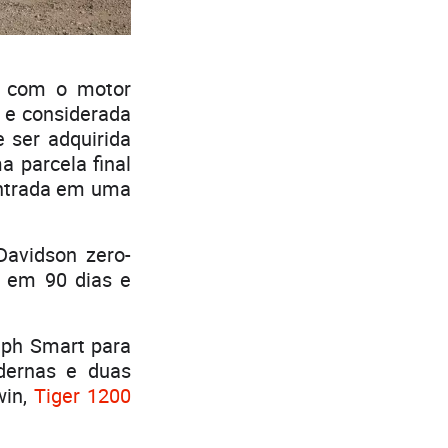
a com o motor
7 e considerada
 ser adquirida
 parcela final
 entrada em uma
Davidson zero-
 em 90 dias e
mph Smart para
dernas e duas
win,
Tiger 1200