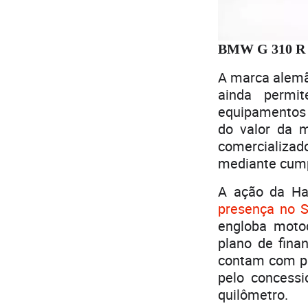
BMW G 310 R 
A marca alem
ainda permi
equipamentos 
do valor da m
comercializad
mediante cump
A ação da Ha
presença no 
engloba moto
plano de fina
contam com pa
pelo concessi
quilômetro.