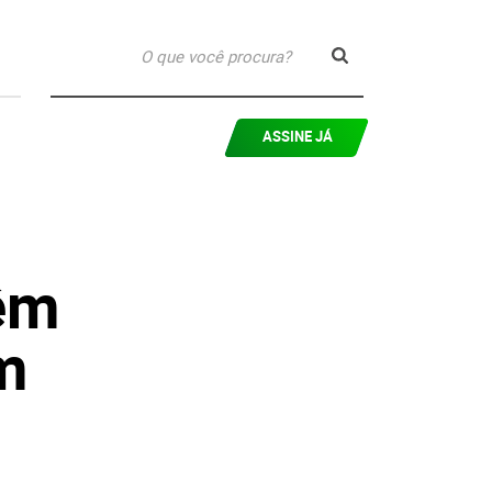
ASSINE JÁ
êm
m