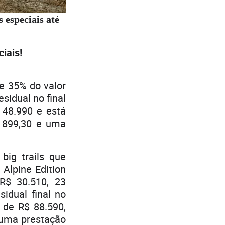
 especiais até
iais!
e 35% do valor
sidual no final
 48.990 e está
$ 899,30 e uma
big trails que
Alpine Edition
R$ 30.510, 23
idual final no
 de R$ 88.590,
 uma prestação