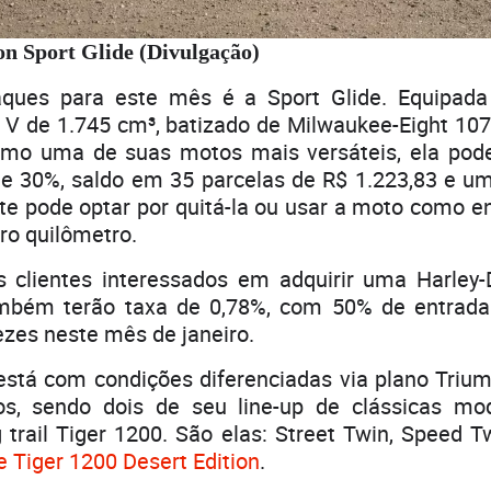
n Sport Glide (Divulgação)
ques para este mês é a Sport Glide. Equipad
m V de 1.745 cm³, batizado de Milwaukee-Eight 10
mo uma de suas motos mais versáteis, ela pode
e 30%, saldo em 35 parcelas de R$ 1.223,83 e uma
nte pode optar por quitá-la ou usar a moto como
ro quilômetro.
s clientes interessados em adquirir uma Harley-
ambém terão taxa de 0,78%, com 50% de entrada
zes neste mês de janeiro.
está com condições diferenciadas via plano Triu
os, sendo dois de seu line-up de clássicas mo
 trail Tiger 1200. São elas: Street Twin, Speed T
 e Tiger 1200 Desert Edition
.