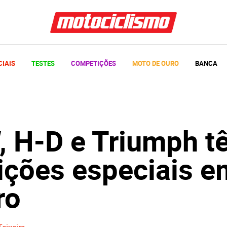
CIAIS
TESTES
COMPETIÇÕES
MOTO DE OURO
BANCA
 H-D e Triumph t
ições especiais e
ro