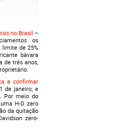
os no Brasil
–
ciamentos os
 limite de 25%
ricante bávara
 de três anos,
oprietário.
ca a confirmar
 de janeiro, e
. Por meio do
r uma H-D zero
ão da quitação
Davidson zero-