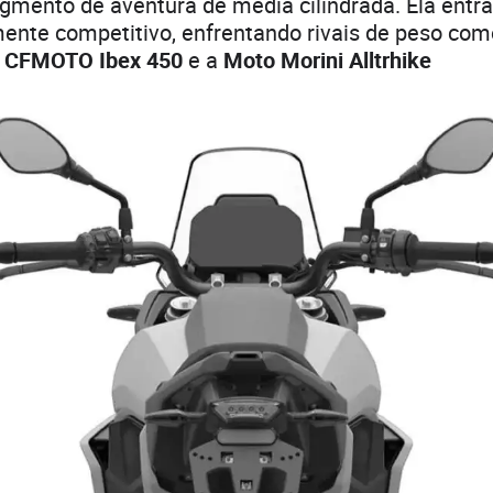
egmento de aventura de média cilindrada. Ela ent
ente competitivo, enfrentando rivais de peso co
a
CFMOTO Ibex 450
e a
Moto Morini Alltrhike