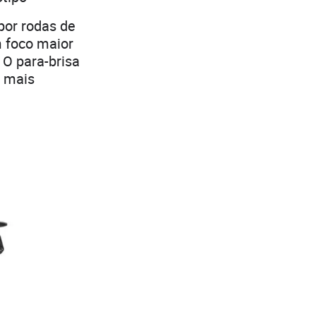
por rodas de
m foco maior
O para-brisa
u mais