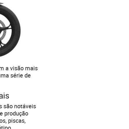
m a visão mais
uma série de
ais
s são notáveis
de produção
s, piscas,
ótipo