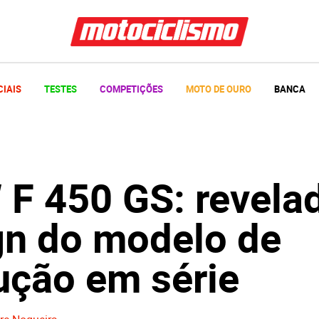
CIAIS
TESTES
COMPETIÇÕES
MOTO DE OURO
BANCA
F 450 GS: revela
gn do modelo de
ução em série