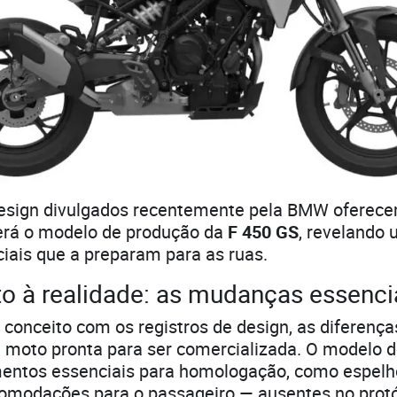
design divulgados recentemente pela BMW oferece
será o modelo de produção da
F 450 GS
, revelando 
iais que a preparam para as ruas.
o à realidade: as mudanças essenci
conceito com os registros de design, as diferença
 moto pronta para ser comercializada. O modelo 
mentos essenciais para homologação, como espelho
comodações para o passageiro — ausentes no prot