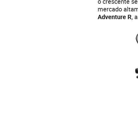
o crescente s
mercado altam
Adventure R
, 