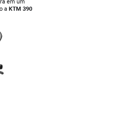
rará em um
mo a
KTM 390