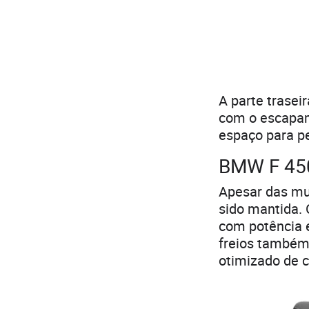
A parte trasei
com o escapame
espaço para p
BMW F 450
Apesar das mu
sido mantida.
com potência 
freios também
otimizado de c