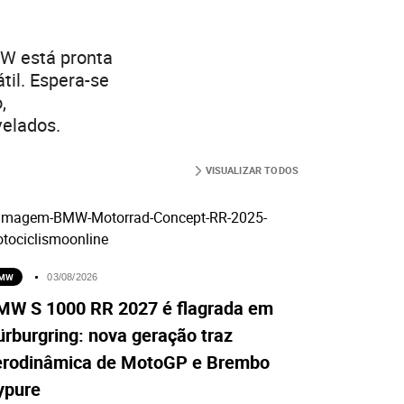
MW está pronta
il. Espera-se
,
velados.
VISUALIZAR TODOS
MW
03/08/2026
MW S 1000 RR 2027 é flagrada em
rburgring: nova geração traz
erodinâmica de MotoGP e Brembo
ypure