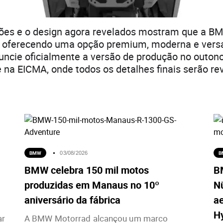
ções e o design agora revelados mostram que a B
, oferecendo uma opção premium, moderna e versát
ncie oficialmente a versão de produção no outono
na EICMA, onde todos os detalhes finais serão re
BMW
B
03/08/2026
BMW celebra 150 mil motos
B
produzidas em Manaus no 10º
Nü
aniversário da fábrica
a
H
ar
A BMW Motorrad alcançou um marco