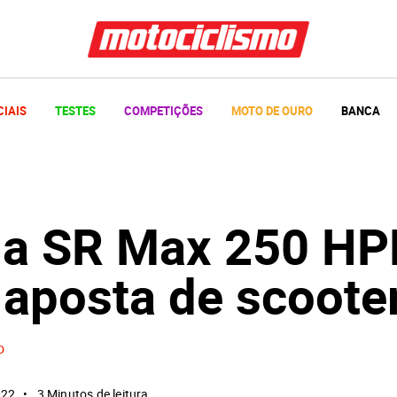
CIAIS
TESTES
COMPETIÇÕES
MOTO DE OURO
BANCA
lia SR Max 250 HP
 aposta de scoote
o
022
3 Minutos de leitura