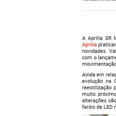
A Aprilia SR 
Aprilia
pratica
novidades. Va
com o lançame
movimentação 
Ainda em rela
evolução na 
reestilização
muito próximo
alterações são
faróis de LED n