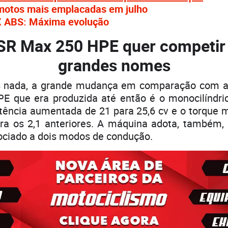
 motos mais emplacadas em julho
ABS: Máxima evolução
a SR Max 250 HPE quer competir
grandes nomes
s nada, a grande mudança em comparação com a
E que era produzida até então é o monocilíndri
tência aumentada de 21 para 25,6 cv e o torque 
tra os 2,1 anteriores. A máquina adota, também,
sociado a dois modos de condução.