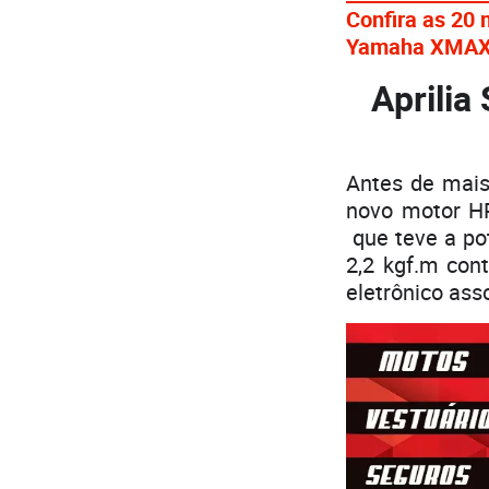
Confira as 20
Yamaha XMAX 
Aprili
Antes de mai
novo motor HP
que teve a po
2,2 kgf.m con
eletrônico as