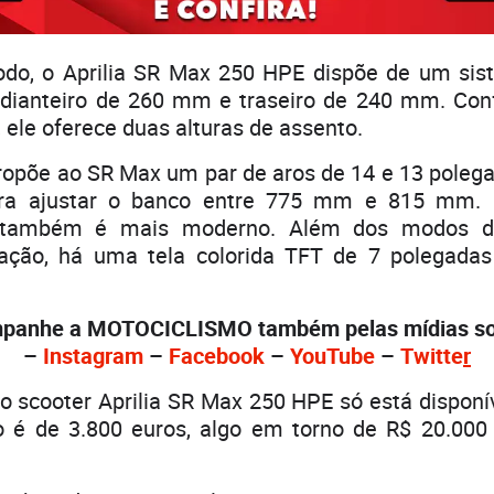
o, o Aprilia SR Max 250 HPE dispõe de um si
o dianteiro de 260 mm e traseiro de 240 mm. Co
 ele oferece duas alturas de assento.
ropõe ao SR Max um par de aros de 14 e 13 poleg
ara ajustar o banco entre 775 mm e 815 mm. 
 também é mais moderno. Além dos modos d
ração, há uma tela colorida TFT de 7 polegada
panhe a MOTOCICLISMO também pelas mídias soc
–
Instagram
–
Facebook
–
YouTube
–
Twitte
r
o scooter Aprilia SR Max 250 HPE só está disponí
o é de 3.800 euros, algo em torno de R$ 20.00