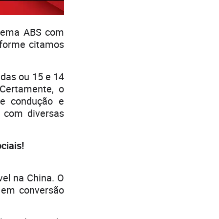
stema ABS com
nforme citamos
adas ou 15 e 14
Certamente, o
e condução e
s com diversas
iais!
vel na China. O
0 em conversão