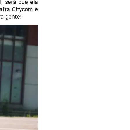
l, será que ela
afra Citycom e
ra gente!