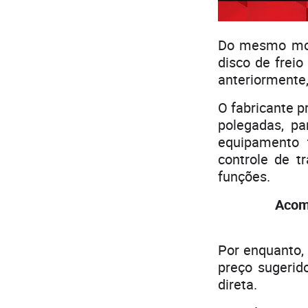
Do mesmo mod
disco de frei
anteriormente,
O fabricante p
polegadas, p
equipamento
controle de t
funções.
Acom
Por enquanto, 
preço sugerid
direta.