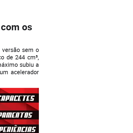
 com os
 versão sem o
co de 244 cm³,
máximo subiu a
 um acelerador