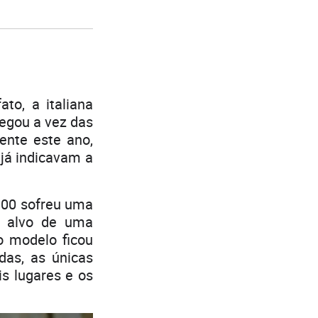
to, a italiana
egou a vez das
ente este ano,
já indicavam a
300 sofreu uma
i alvo de uma
o modelo ficou
das, as únicas
is lugares e os