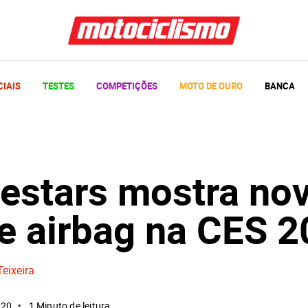
CIAIS
TESTES
COMPETIÇÕES
MOTO DE OURO
BANCA
nestars mostra no
te airbag na CES 
Teixeira
020
1 Minuto de leitura