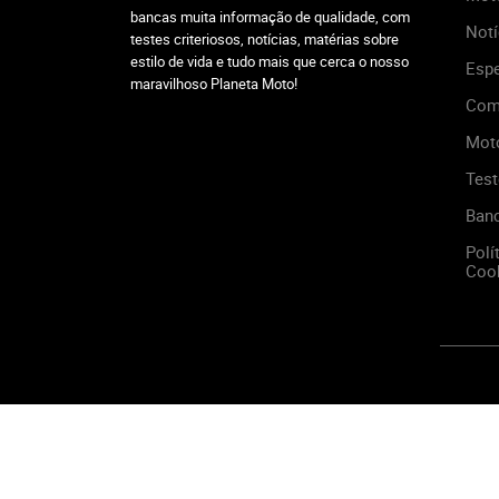
bancas muita informação de qualidade, com
Notí
testes criteriosos, notícias, matérias sobre
estilo de vida e tudo mais que cerca o nosso
Espe
maravilhoso Planeta Moto!
Com
Mot
Test
Ban
Polí
Cook