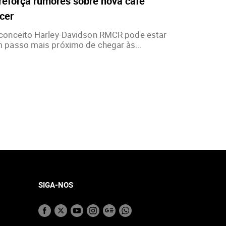
reforça rumores sobre nova café
cer
conceito Harley-Davidson RMCR pode estar
 passo mais próximo de chegar às...
SIGA-NOS