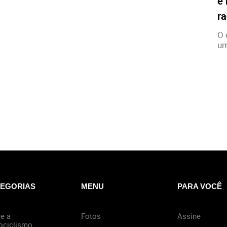
e 
ra
O 
um
EGORIAS
MENU
PARA VOCÊ
e a
Fotos
Assine
ociclismo