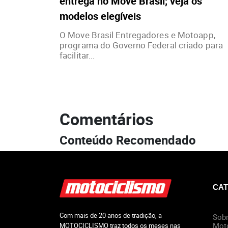
entrega no Move Brasil; veja os
modelos elegíveis
O Move Brasil Entregadores e Motoapp,
programa do Governo Federal criado para
facilitar...
Comentários
Conteúdo Recomendado
CAT
Com mais de 20 anos de tradição, a
Sobr
Mot
MOTOCICLISMO traz todos os meses nas