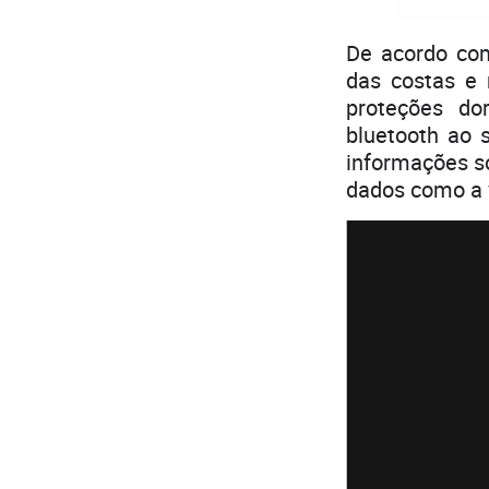
De acordo com
das costas e 
proteções do
bluetooth ao 
informações so
dados como a v