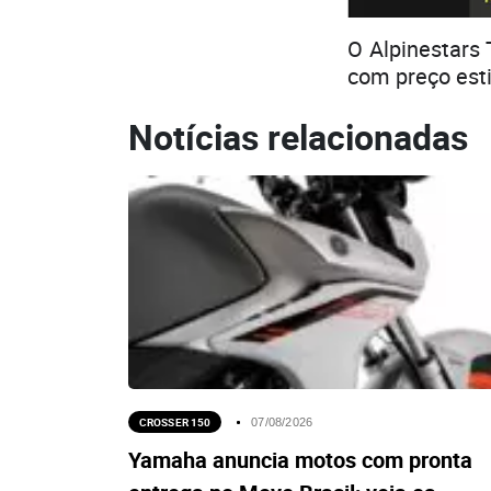
O Alpinestars 
com preço est
Notícias relacionadas
CROSSER 150
07/08/2026
Yamaha anuncia motos com pronta