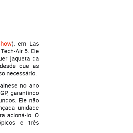
Show
), em Las
Tech-Air 5. Ele
uer jaqueta da
desde que as
so necessário.
Dainese no ano
GP, garantindo
undos. Ele não
nçada unidade
a acioná-lo. O
ópicos e três