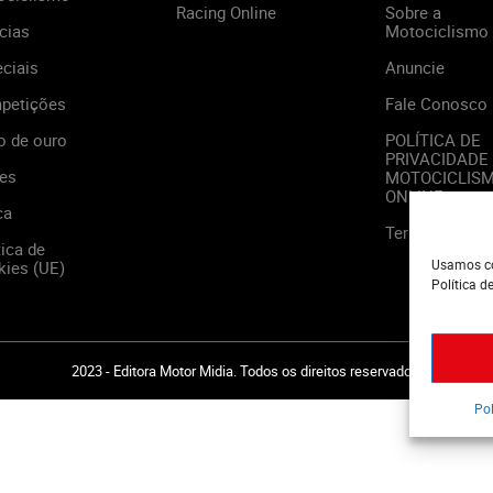
Racing Online
Sobre a
cias
Motociclismo
ciais
Anuncie
petições
Fale Conosco
o de ouro
POLÍTICA DE
PRIVACIDADE
es
MOTOCICLIS
ONLINE
ca
Termos de Us
tica de
Usamos co
ies (UE)
Política d
2023 - Editora Motor Midia. Todos os direitos reservados.
Pol