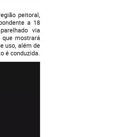
gião peitoral,
spondente a 18
parelhado via
, que mostrará
de uso, além de
o é conduzida.