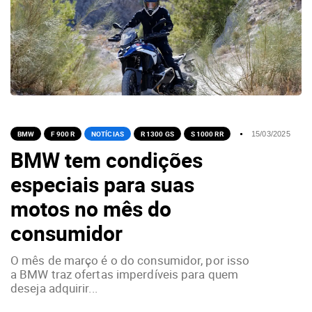
BMW
F 900 R
NOTÍCIAS
R 1300 GS
S 1000 RR
15/03/2025
BMW tem condições
especiais para suas
motos no mês do
consumidor
O mês de março é o do consumidor, por isso
a BMW traz ofertas imperdíveis para quem
deseja adquirir...