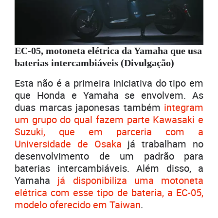
EC-05, motoneta elétrica da Yamaha que usa
baterias intercambiáveis (Divulgação)
Esta não é a primeira iniciativa do tipo em
que Honda e Yamaha se envolvem. As
duas marcas japonesas também
integram
um grupo do qual fazem parte Kawasaki e
Suzuki, que em parceria com a
Universidade de Osaka
já trabalham no
desenvolvimento de um padrão para
baterias intercambiáveis. Além disso, a
Yamaha
já disponibiliza uma motoneta
elétrica com esse tipo de bateria, a EC-05,
modelo oferecido em Taiwan
.