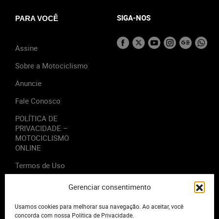
SIGA-NOS
PARA VOCÊ
Assine
Sobre a Motociclismo
Anuncie
Fale Conosco
POLÍTICA DE
PRIVACIDADE –
MOTOCICLISMO
ONLINE
Termos de Uso
Gerenciar consentimento
Usamos cookies para melhorar sua navegação. Ao aceitar, você
2023 - Editora Motor Midia. Todos os direitos reservados.
concorda com nossa Política de Privacidade.