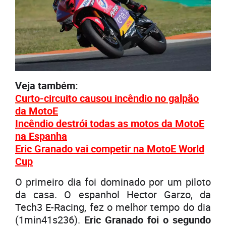
Veja também:
Curto-circuito causou incêndio no galpão
da MotoE
Incêndio destrói todas as motos da MotoE
na Espanha
Eric Granado vai competir na MotoE World
Cup
O primeiro dia foi dominado por um piloto
da casa. O espanhol Hector Garzo, da
Tech3 E-Racing, fez o melhor tempo do dia
(1min41s236).
Eric Granado foi o segundo