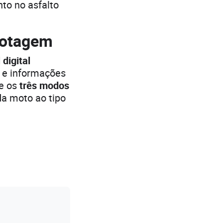
to no asfalto
lotagem
 digital
 e informações
 e os
três modos
a moto ao tipo