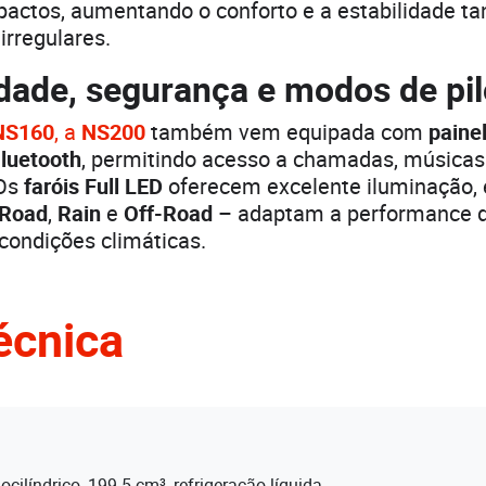
actos, aumentando o conforto e a estabilidade tan
irregulares.
dade, segurança e modos de pi
NS160
, a
NS200
também vem equipada com
painel
luetooth
, permitindo acesso a chamadas, músicas
 Os
faróis Full LED
oferecem excelente iluminação,
Road
,
Rain
e
Off-Road
– adaptam a performance d
 condições climáticas.
écnica
cilíndrico, 199.5 cm³, refrigeração líquida