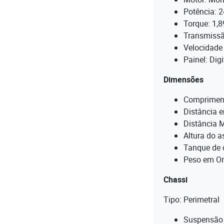
Potência: 2
Torque: 1,
Transmissã
Velocidade
Painel: Dig
Dimensões
Compriment
Distância 
Distância 
Altura do 
Tanque de c
Peso em Or
Chassi
Tipo: Perimetral
Suspensão D