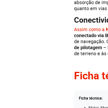
absorção de imp
quanto em vias 
Conectivi
Assim como a
conectado via B
de navegação.
de pilotagem
–
de terreno e às
Ficha t
Ficha técnica:
Motor: Mono