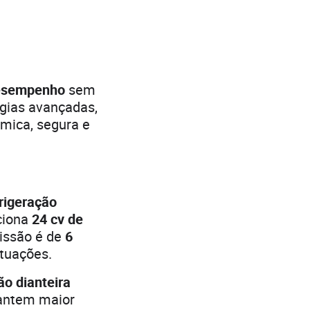
esempenho
sem
gias avançadas,
mica, segura e
frigeração
rciona
24 cv de
missão é de
6
ituações.
o dianteira
antem maior