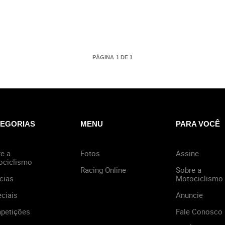
PÁGINA 1 DE 1
EGORIAS
MENU
PARA VOCÊ
e a
Fotos
Assine
ociclismo
Racing Online
Sobre a
cias
Motociclismo
ciais
Anuncie
petições
Fale Conosco