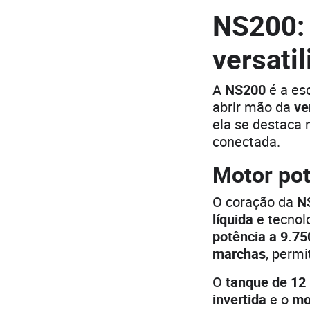
NS200:
versati
A
NS200
é a es
abrir mão da
ve
ela se destaca
conectada.
Motor pot
O coração da
N
líquida
e tecnol
potência a 9.75
marchas
, perm
O
tanque de 12 
invertida
e o
mo