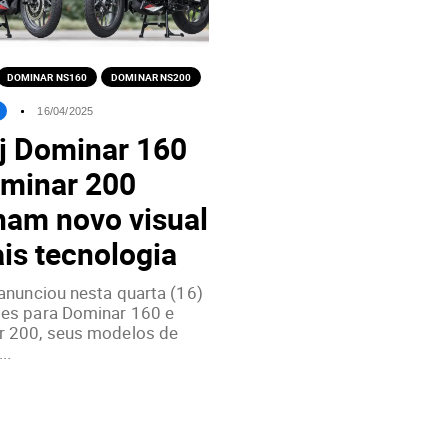
DOMINAR NS160
DOMINAR NS200
16/04/2025
j Dominar 160
ominar 200
am novo visual
is tecnologia
 anunciou nesta quarta (16)
es para Dominar 160 e
 200, seus modelos de
..