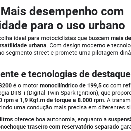
 Mais desempenho com
lidade para o uso urbano
colha ideal para motociclistas que buscam
mais d
rsatilidade urbana
. Com design moderno e tecnolo
 no segmento street e promete uma pilotagem dinâ
ente e tecnologias de destaque
S200
é o motor
monocilíndrico de 199,5 cc
com
re
ogia
DTS-i
(Digital Twin Spark Ignition), que propo
0 rpm
e
1,9 Kgf.m de torque a 8.000 rpm
. A trans
itindo uma condução mais precisa em diferentes s
litros
oferece boa autonomia, enquanto a
suspensã
nochoque traseiro com reservatório separado
gar