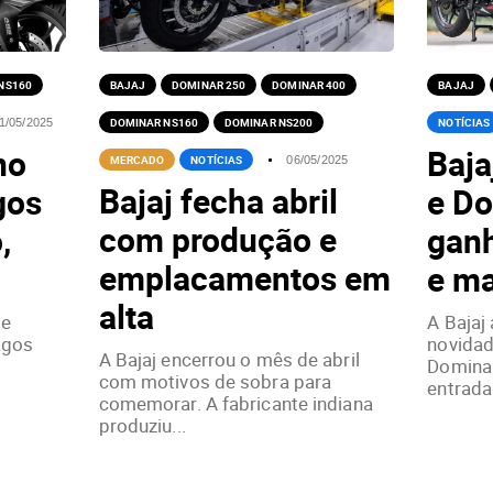
NS160
BAJAJ
DOMINAR 250
DOMINAR 400
BAJAJ
DOMINAR NS160
DOMINAR NS200
NOTÍCIAS
1/05/2025
no
Baja
MERCADO
NOTÍCIAS
06/05/2025
Bajaj fecha abril
gos
e D
com produção e
,
ganh
emplacamentos em
e ma
alta
te
A Bajaj
agos
novidad
A Bajaj encerrou o mês de abril
Dominar
com motivos de sobra para
entrada.
comemorar. A fabricante indiana
produziu...