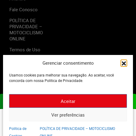
Fale Conosco
POLÍTICA DE
PRIVACIDADE –
MOTOCICLISMO
ONLINE
Termos de Uso
Gerenciar consentimento
Usamos cookies para melhorar sua navegação. Ao aceitar, você
2023 - Editora Motor Midia. Todos os direitos reservados.
concorda com nossa Política de Privacidade.
Aceitar
ASSINE JÁ
Ver preferências
Política de
POLÍTICA DE PRIVACIDADE – MOTOCICLISMO
Cookies
ONLINE