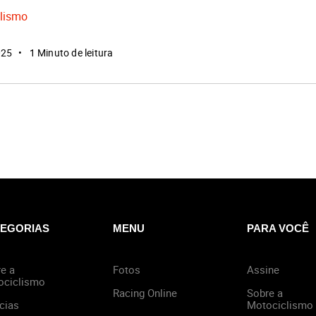
lismo
025
1 Minuto de leitura
EGORIAS
MENU
PARA VOCÊ
e a
Fotos
Assine
ociclismo
Racing Online
Sobre a
cias
Motociclismo