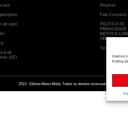
ciais
Anuncie
petições
Fale Conosco
o de ouro
POLÍTICA DE
PRIVACIDADE
es
MOTOCICLIS
ONLINE
ca
Termos de Us
tica de
Usamos co
ies (UE)
Política d
2023 - Editora Motor Midia. Todos os direitos reservados.
Pol