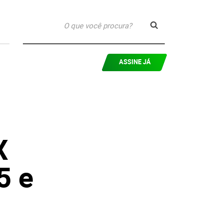
ASSINE JÁ
X
5 e