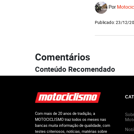
Por
Motocic
Publicado: 23/12/2
Comentários
Conteúdo Recomendado
CAT
Com mais de 20 anos de tradição, a
Sobr
Mot
MOTOCICLISMO traz todos os meses nas
bancas muita informação de qualidade, com
Notí
testes criteriosos, notícias, matérias sobre