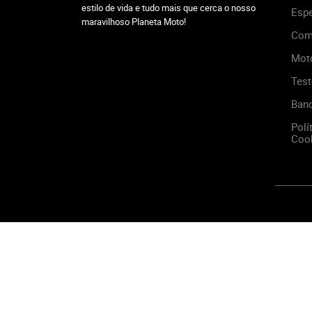
estilo de vida e tudo mais que cerca o nosso
Espe
maravilhoso Planeta Moto!
Com
Mot
Test
Ban
Polí
Cook