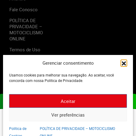
Fale Conosco
POLÍTICA DE
PRIVACIDADE –
MOTOCICLISMO
ONLINE
Termos de Uso
Gerenciar consentimento
Usamos cookies para melhorar sua navegação. Ao aceitar, você
2023 - Editora Motor Midia. Todos os direitos reservados.
concorda com nossa Política de Privacidade.
Aceitar
ASSINE JÁ
Ver preferências
Política de
POLÍTICA DE PRIVACIDADE – MOTOCICLISMO
Cookies
ONLINE