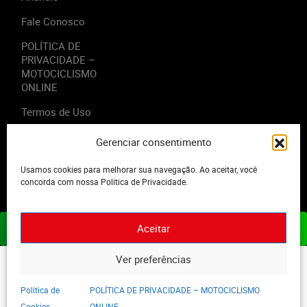
Fale Conosco
POLÍTICA DE
PRIVACIDADE –
MOTOCICLISMO
ONLINE
Termos de Uso
Gerenciar consentimento
Usamos cookies para melhorar sua navegação. Ao aceitar, você
2023 - Editora Motor Midia. Todos os direitos reservados.
concorda com nossa Política de Privacidade.
Aceitar
ASSINE JÁ
Ver preferências
Política de
POLÍTICA DE PRIVACIDADE – MOTOCICLISMO
Cookies
ONLINE