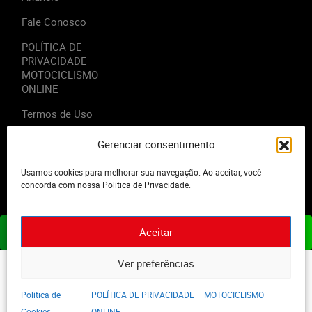
Fale Conosco
POLÍTICA DE
PRIVACIDADE –
MOTOCICLISMO
ONLINE
Termos de Uso
Gerenciar consentimento
Usamos cookies para melhorar sua navegação. Ao aceitar, você
2023 - Editora Motor Midia. Todos os direitos reservados.
concorda com nossa Política de Privacidade.
Aceitar
ASSINE JÁ
Ver preferências
Política de
POLÍTICA DE PRIVACIDADE – MOTOCICLISMO
Cookies
ONLINE