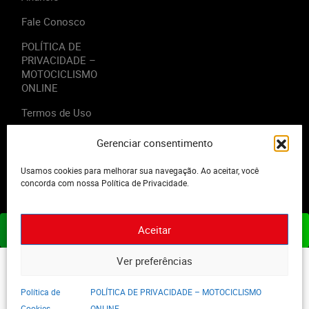
Fale Conosco
POLÍTICA DE
PRIVACIDADE –
MOTOCICLISMO
ONLINE
Termos de Uso
Gerenciar consentimento
Usamos cookies para melhorar sua navegação. Ao aceitar, você
2023 - Editora Motor Midia. Todos os direitos reservados.
concorda com nossa Política de Privacidade.
Aceitar
ASSINE JÁ
Ver preferências
Política de
POLÍTICA DE PRIVACIDADE – MOTOCICLISMO
Cookies
ONLINE