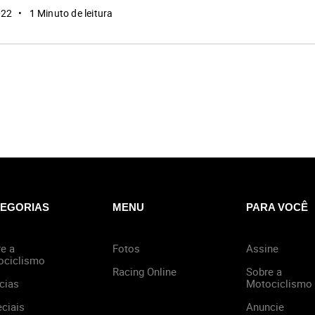
022
1 Minuto de leitura
EGORIAS
MENU
PARA VOCÊ
e a
Fotos
Assine
ociclismo
Racing Online
Sobre a
cias
Motociclismo
ciais
Anuncie