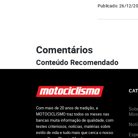
Publicado: 26/12/2
Comentários
Conteúdo Recomendado
CAT
Com mais de 20 anos de tradição, a
Sobr
Mot
MOTOCICLISMO traz todos os meses nas
bancas muita informação de qualidade, com
Notí
testes criteriosos, notícias, matérias sobre
estilo de vida e tudo mais que cerca o nosso
Espe