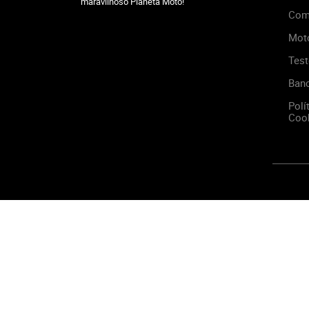
maravilhoso Planeta Moto!
Com
Mot
Test
Ban
Polí
Cook