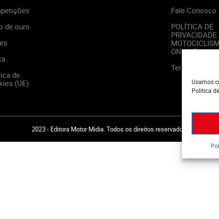
petições
Fale Conosco
o de ouro
POLÍTICA DE
PRIVACIDADE
es
MOTOCICLIS
ONLINE
ca
Termos de Us
tica de
Usamos co
ies (UE)
Política d
2023 - Editora Motor Midia. Todos os direitos reservados.
Pol