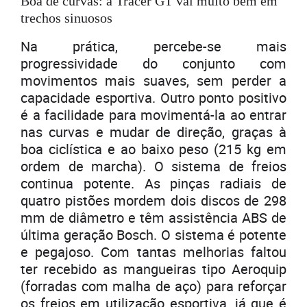
Boa de curvas: a Tracer GT vai muito bem em
trechos sinuosos
Na prática, percebe-se mais
progressividade do conjunto com
movimentos mais suaves, sem perder a
capacidade esportiva. Outro ponto positivo
é a facilidade para movimentá-la ao entrar
nas curvas e mudar de direção, graças à
boa ciclística e ao baixo peso (215 kg em
ordem de marcha). O sistema de freios
continua potente. As pinças radiais de
quatro pistões mordem dois discos de 298
mm de diâmetro e têm assistência ABS de
última geração Bosch. O sistema é potente
e pegajoso. Com tantas melhorias faltou
ter recebido as mangueiras tipo Aeroquip
(forradas com malha de aço) para reforçar
os freios em utilização esportiva, já que é