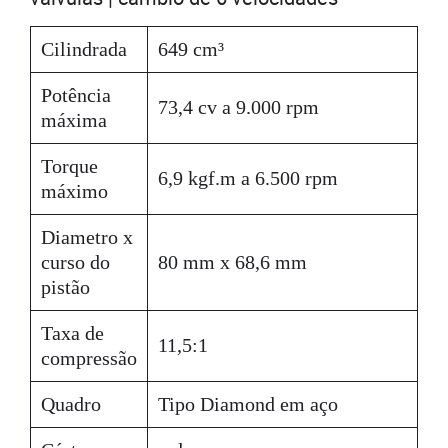
Cilindrada
649 cm³
Potência
73,4 cv a 9.000 rpm
máxima
Torque
6,9 kgf.m a 6.500 rpm
máximo
Diametro x
curso do
80 mm x 68,6 mm
pistão
Taxa de
11,5:1
compressão
Quadro
Tipo Diamond em aço