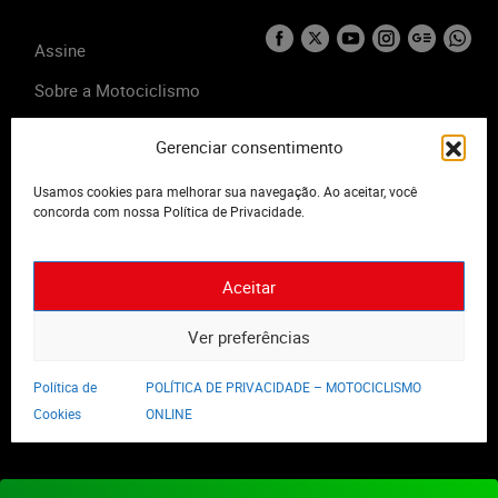
Assine
Sobre a Motociclismo
Anuncie
Gerenciar consentimento
Fale Conosco
Usamos cookies para melhorar sua navegação. Ao aceitar, você
POLÍTICA DE
concorda com nossa Política de Privacidade.
PRIVACIDADE –
MOTOCICLISMO
ONLINE
Aceitar
Termos de Uso
Ver preferências
Política de
POLÍTICA DE PRIVACIDADE – MOTOCICLISMO
Cookies
ONLINE
2023 - Editora Motor Midia. Todos os direitos reservados.