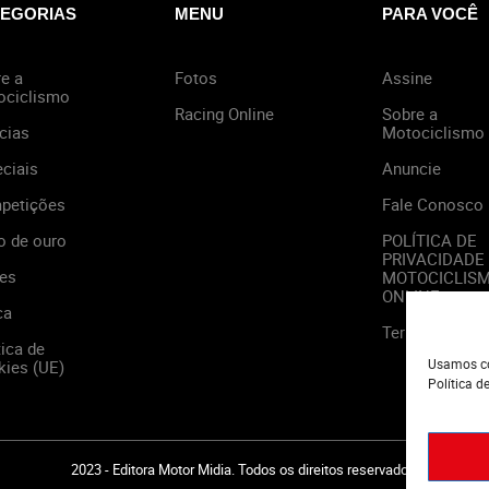
EGORIAS
MENU
PARA VOCÊ
e a
Fotos
Assine
ociclismo
Racing Online
Sobre a
cias
Motociclismo
ciais
Anuncie
petições
Fale Conosco
o de ouro
POLÍTICA DE
PRIVACIDADE
es
MOTOCICLIS
ONLINE
ca
Termos de Us
tica de
Usamos co
ies (UE)
Política d
2023 - Editora Motor Midia. Todos os direitos reservados.