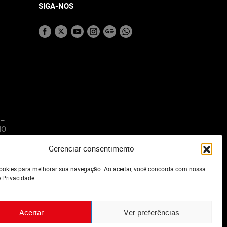
SIGA-NOS
 –
MO
Gerenciar consentimento
o
okies para melhorar sua navegação. Ao aceitar, você concorda com nossa
e Privacidade.
Aceitar
Ver preferências