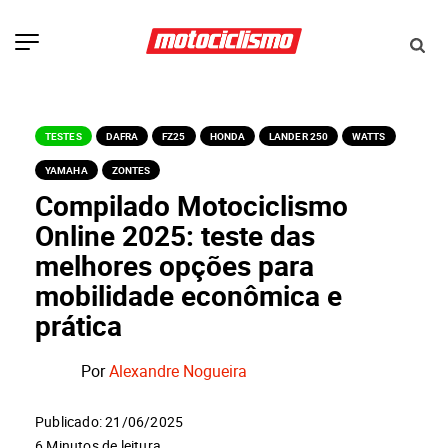
TESTES
DAFRA
FZ25
HONDA
LANDER 250
WATTS
YAMAHA
ZONTES
Compilado Motociclismo
Online 2025: teste das
melhores opções para
mobilidade econômica e
prática
Por
Alexandre Nogueira
Publicado: 21/06/2025
6 Minutos de leitura