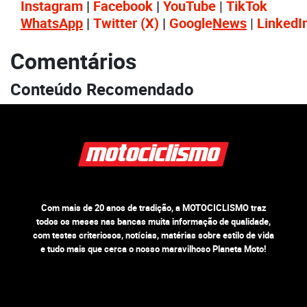
Instagram
|
Facebook
|
YouTube
|
TikTok
WhatsApp
|
Twitter
(X)
|
Google
News
|
LinkedI
Comentários
Conteúdo Recomendado
Com mais de 20 anos de tradição, a MOTOCICLISMO traz
todos os meses nas bancas muita informação de qualidade,
com testes criteriosos, notícias, matérias sobre estilo de vida
e tudo mais que cerca o nosso maravilhoso Planeta Moto!