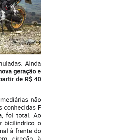
uladas. Ainda
nova geração
e
partir de R$ 40
mediárias não
as conhecidas
F
 foi total. Ao
bicilíndrico, o
al à frente do
em direção à