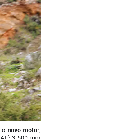
a o
novo motor
,
. Até 3 500 rpm