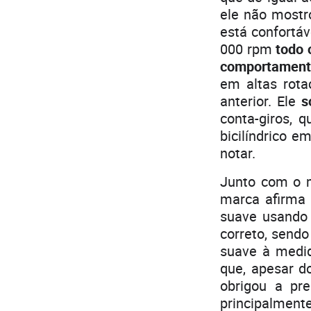
ele não mostr
está confortá
000 rpm
todo 
comportament
em altas rota
anterior. Ele
s
conta-giros,
bicilíndrico e
notar.
Junto com o 
marca afirma
suave usando 
correto, send
suave à medi
que, apesar d
obrigou a pr
principalmen