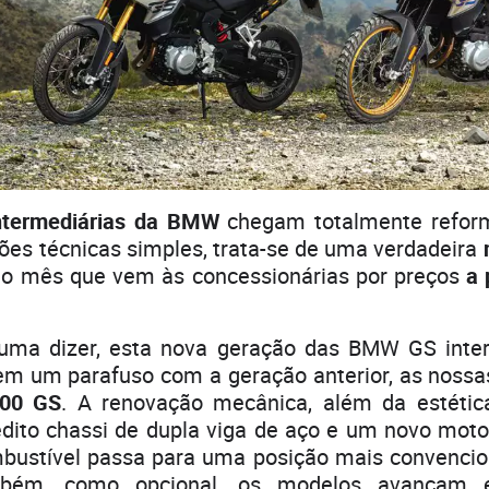
ntermediárias
da BMW
chegam totalmente reform
ões técnicas simples, trata-se de uma verdadeira
o mês que vem às concessionárias por preços
a 
uma dizer, esta nova geração das BMW GS inter
em um parafuso com a geração anterior, as noss
800 GS
. A renovação mecânica, além da estética,
dito chassi de dupla viga de aço e um novo motor 
bustível passa para uma posição mais convencion
mbém, como opcional, os modelos avançam 