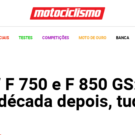
CIAIS
TESTES
COMPETIÇÕES
MOTO DE OURO
BANCA
F 750 e F 850 GS
década depois, tu