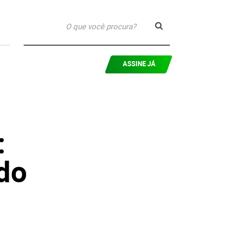
ASSINE JÁ
:
do