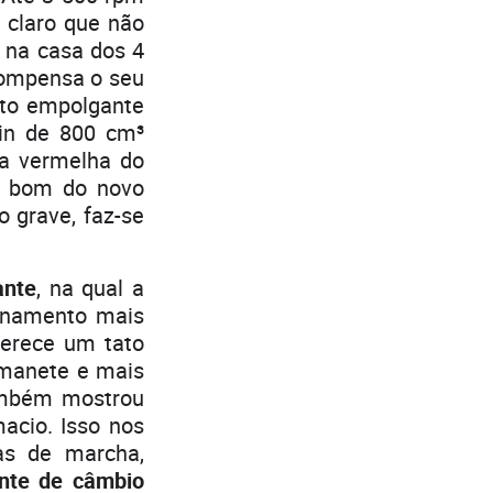
 claro que não
 na casa dos 4
compensa o seu
o empolgante
win de 800 cm³
na vermelha do
o bom do novo
o grave, faz-se
ante
, na qual a
onamento mais
ferece um tato
 manete e mais
ambém mostrou
acio. Isso nos
as de marcha,
ente de câmbio