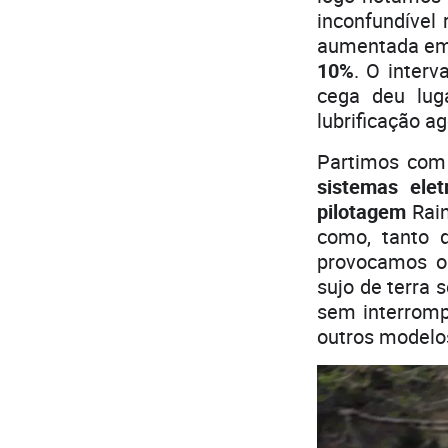
inconfundível 
aumentada em
10%
. O interv
cega deu lug
lubrificação ag
Partimos com 
sistemas elet
pilotagem
Rain
como, tanto 
provocamos 
sujo de terra 
sem interromp
outros modelo