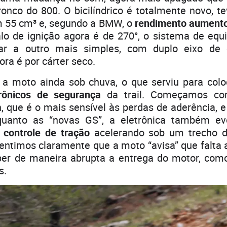
ronco do 800. O bicilíndrico é totalmente novo, te
 55 cm³ e, segundo a BMW, o
rendimento aumento
alo de ignição agora é de 270°, o sistema de equil
ar a outro mais simples, com duplo eixo de eq
ora é por cárter seco.
a moto ainda sob chuva, o que serviu para colo
rônicos de segurança
da trail. Começamos c
, que é o mais sensível às perdas de aderência, 
quanto as “novas GS”, a eletrônica também ev
o
controle de tração
acelerando sob um trecho d
sentimos claramente que a moto “avisa” que falta
er de maneira abrupta a entrega do motor, co
s.