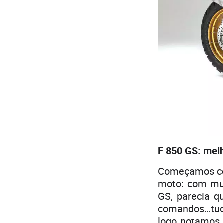
F 850 GS: mel
Começamos com
moto: com mu
GS, parecia 
comandos…tudo
logo notamos 