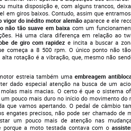
ou muita disposição e, com alguns trancos, deixa
vel em giros baixos. Contudo, assim que entramos
o vigor do inédito motor alemão
aparece e ele re
o não tão suave em baixa
com um funcionament
ções. Há uma clara diferença em relação ao t
obe de giro com rapidez
e incita a buscar a zo
 que começa a 8 500 rpm. O único ponto não tã
m alta rotação é a vibração, que, mesmo não send
motor estreia também uma
embreagem antibloc
 ter dado especial atenção na busca de um aci
molas mais macias. O certo é que o sistema o
o um pouco mais duro no início do movimento do
da que vamos apertando. O pedal de câmbio t
os engates precisos, não pode ser chamado de m
estar um pouco mais de atenção nas mudanç
te porque a moto testada contava com o
assist