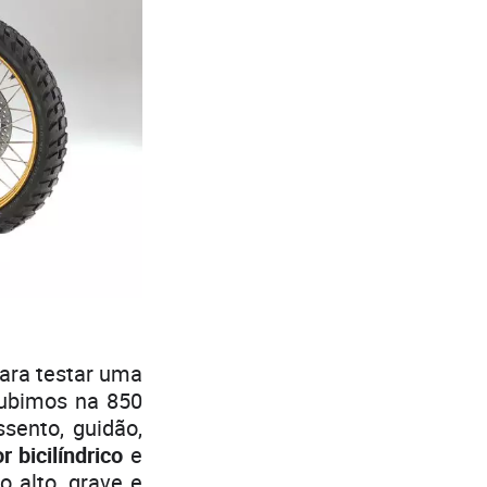
ara testar uma
ubimos na 850
ssento, guidão,
 bicilíndrico
e
 alto, grave e