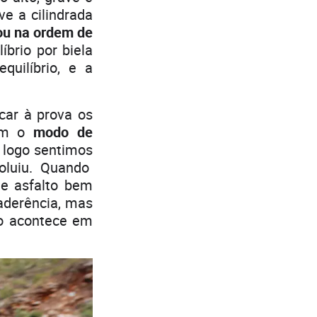
ve a cilindrada
u na ordem de
íbrio por biela
uilíbrio, e a
car à prova os
om o
modo de
e logo sentimos
oluiu. Quando
e asfalto bem
 aderência, mas
mo acontece em