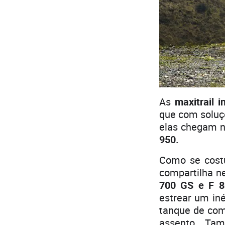
As
maxitrail i
que com soluç
elas chegam n
950.
Como se cost
compartilha n
700 GS e F 
estrear um iné
tanque de com
assento. Ta