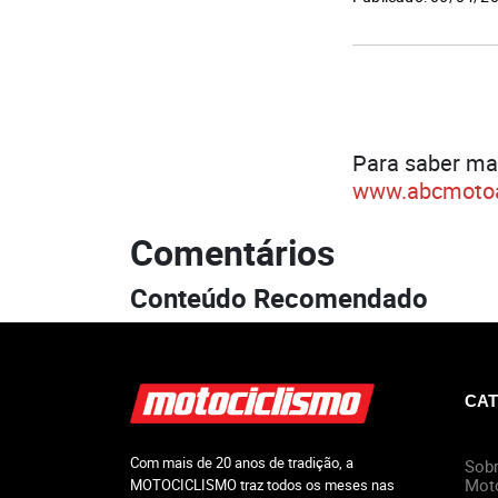
Para saber ma
www.abcmotoa
Comentários
Conteúdo Recomendado
CAT
Com mais de 20 anos de tradição, a
Sobr
Mot
MOTOCICLISMO traz todos os meses nas