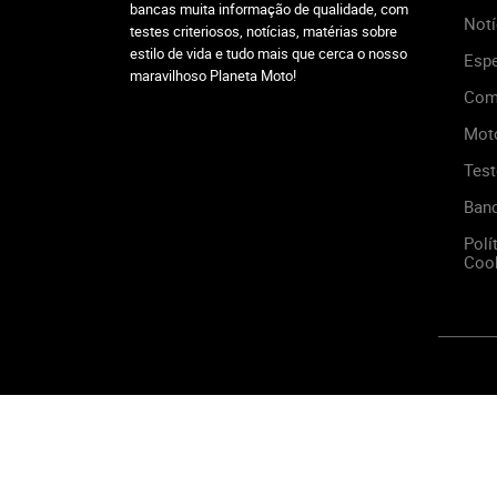
bancas muita informação de qualidade, com
Notí
testes criteriosos, notícias, matérias sobre
estilo de vida e tudo mais que cerca o nosso
Espe
maravilhoso Planeta Moto!
Com
Mot
Test
Ban
Polí
Cook