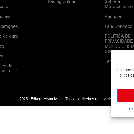
Racing Online
Sobre a
cias
Motociclismo
ciais
Anuncie
petições
Fale Conosco
o de ouro
POLÍTICA DE
PRIVACIDADE
es
MOTOCICLIS
ONLINE
ca
Termos de Us
tica de
Usamos co
ies (UE)
Política d
2023 - Editora Motor Midia. Todos os direitos reservados.
Pol