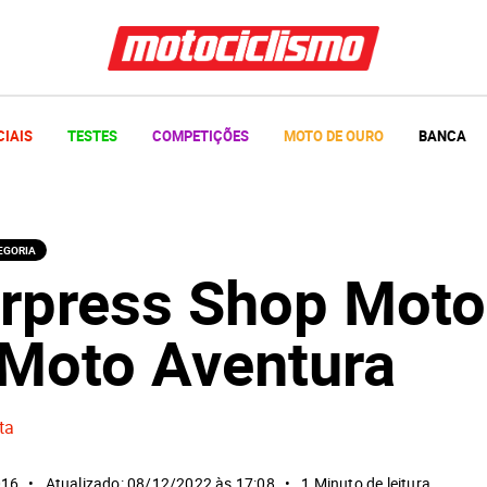
CIAIS
TESTES
COMPETIÇÕES
MOTO DE OURO
BANCA
EGORIA
rpress Shop Moto
Moto Aventura
ta
016
Atualizado: 08/12/2022 às 17:08
1 Minuto de leitura