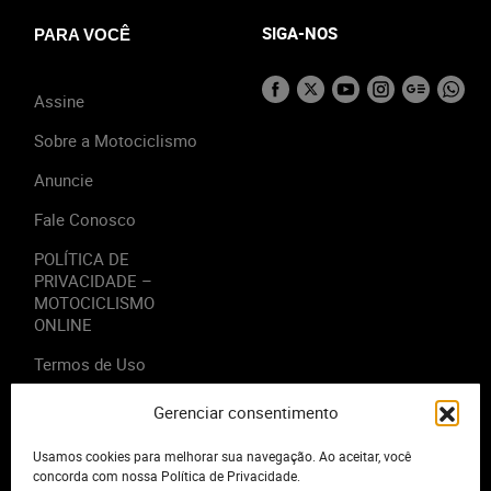
SIGA-NOS
PARA VOCÊ
Assine
Sobre a Motociclismo
Anuncie
Fale Conosco
POLÍTICA DE
PRIVACIDADE –
MOTOCICLISMO
ONLINE
Termos de Uso
Gerenciar consentimento
Usamos cookies para melhorar sua navegação. Ao aceitar, você
2023 - Editora Motor Midia. Todos os direitos reservados.
concorda com nossa Política de Privacidade.