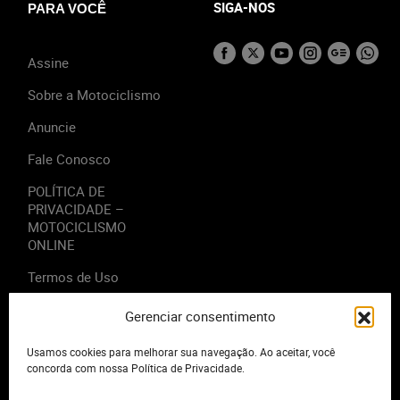
SIGA-NOS
PARA VOCÊ
Assine
Sobre a Motociclismo
Anuncie
Fale Conosco
POLÍTICA DE
PRIVACIDADE –
MOTOCICLISMO
ONLINE
Termos de Uso
Gerenciar consentimento
Usamos cookies para melhorar sua navegação. Ao aceitar, você
2023 - Editora Motor Midia. Todos os direitos reservados.
concorda com nossa Política de Privacidade.