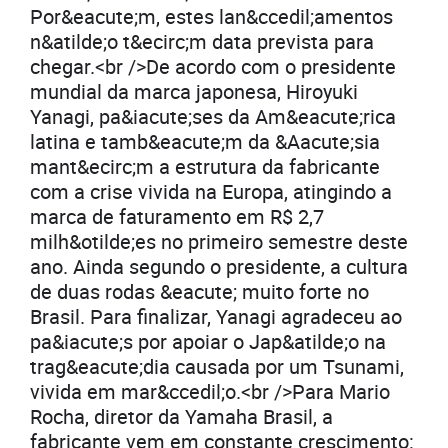
Por&eacute;m, estes lan&ccedil;amentos
n&atilde;o t&ecirc;m data prevista para
chegar.<br />De acordo com o presidente
mundial da marca japonesa, Hiroyuki
Yanagi, pa&iacute;ses da Am&eacute;rica
latina e tamb&eacute;m da &Aacute;sia
mant&ecirc;m a estrutura da fabricante
com a crise vivida na Europa, atingindo a
marca de faturamento em R$ 2,7
milh&otilde;es no primeiro semestre deste
ano. Ainda segundo o presidente, a cultura
de duas rodas &eacute; muito forte no
Brasil. Para finalizar, Yanagi agradeceu ao
pa&iacute;s por apoiar o Jap&atilde;o na
trag&eacute;dia causada por um Tsunami,
vivida em mar&ccedil;o.<br />Para Mario
Rocha, diretor da Yamaha Brasil, a
fabricante vem em constante crescimento: