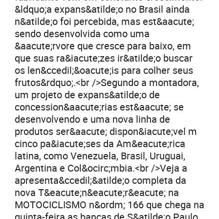
&ldquo;a expans&atilde;o no Brasil ainda
n&atilde;o foi percebida, mas est&aacute;
sendo desenvolvida como uma
&aacute;rvore que cresce para baixo, em
que suas ra&iacute;zes ir&atilde;o buscar
os len&ccedil;&oacute;is para colher seus
frutos&rdquo;.<br />Segundo a montadora,
um projeto de expans&atilde;o de
concession&aacute;rias est&aacute; se
desenvolvendo e uma nova linha de
produtos ser&aacute; dispon&iacute;vel m
cinco pa&iacute;ses da Am&eacute;rica
latina, como Venezuela, Brasil, Uruguai,
Argentina e Col&ocirc;mbia.<br />Veja a
apresenta&ccedil;&atilde;o completa da
nova T&eacute;n&eacute;r&eacute; na
MOTOCICLISMO n&ordm; 166 que chega na
quinta-feira as bancas de S&atilde;o Paulo.