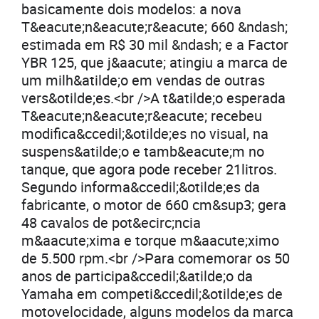
basicamente dois modelos: a nova
T&eacute;n&eacute;r&eacute; 660 &ndash;
estimada em R$ 30 mil &ndash; e a Factor
YBR 125, que j&aacute; atingiu a marca de
um milh&atilde;o em vendas de outras
vers&otilde;es.<br />A t&atilde;o esperada
T&eacute;n&eacute;r&eacute; recebeu
modifica&ccedil;&otilde;es no visual, na
suspens&atilde;o e tamb&eacute;m no
tanque, que agora pode receber 21litros.
Segundo informa&ccedil;&otilde;es da
fabricante, o motor de 660 cm&sup3; gera
48 cavalos de pot&ecirc;ncia
m&aacute;xima e torque m&aacute;ximo
de 5.500 rpm.<br />Para comemorar os 50
anos de participa&ccedil;&atilde;o da
Yamaha em competi&ccedil;&otilde;es de
motovelocidade, alguns modelos da marca