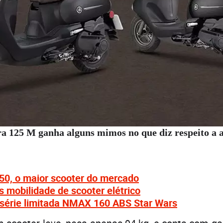
a 125 M ganha alguns mimos no que diz respeito a
50, o maior scooter do mercado
s mobilidade de scooter elétrico
série limitada NMAX 160 ABS Star Wars