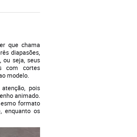
ter que chama
rês diapasões,
, ou seja, seus
os com cortes
 ao modelo.
 atenção, pois
senho animado.
 mesmo formato
, enquanto os