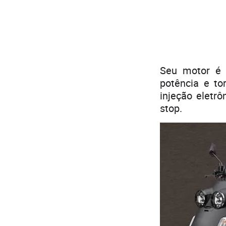
Seu motor é 
potência e to
injeção eletrô
stop.