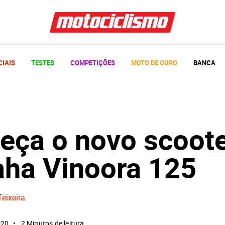
CIAIS
TESTES
COMPETIÇÕES
MOTO DE OURO
BANCA
eça o novo scoot
ha Vinoora 125
Teixeira
020
2 Minutos de leitura